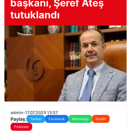
başkanı, Şeref Ateş
tutuklandı
admin
•
17.07.2025 13:57
Paylaş:
Twitter
Facebook
WhatsApp
Reddit
Pinterest