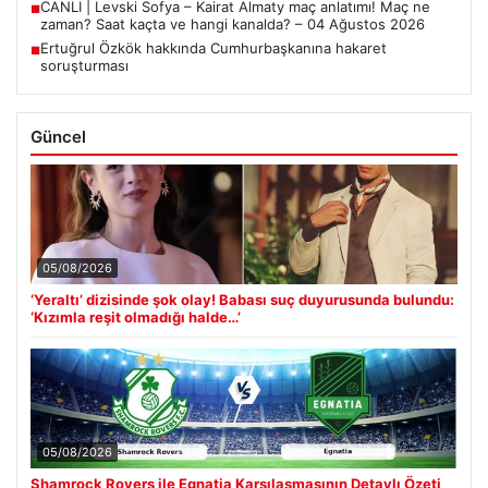
CANLI | Levski Sofya – Kairat Almaty maç anlatımı! Maç ne
■
zaman? Saat kaçta ve hangi kanalda? – 04 Ağustos 2026
Ertuğrul Özkök hakkında Cumhurbaşkanına hakaret
■
soruşturması
Güncel
05/08/2026
‘Yeraltı’ dizisinde şok olay! Babası suç duyurusunda bulundu:
‘Kızımla reşit olmadığı halde…’
05/08/2026
Shamrock Rovers ile Egnatia Karşılaşmasının Detaylı Özeti