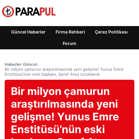
Güncel Haberler
Firma Rehberi
Çerez Politikası
Forum
Haberler
›
Güncel
›
Bir milyon çamurun araştırılmasında yeni gelişme! Yunus Emre
Enstitüsü’nün eski başkanı, Şeref Ateş tutuklandı
Bir milyon çamurun
araştırılmasında yeni
gelişme! Yunus Emre
Enstitüsü’nün eski