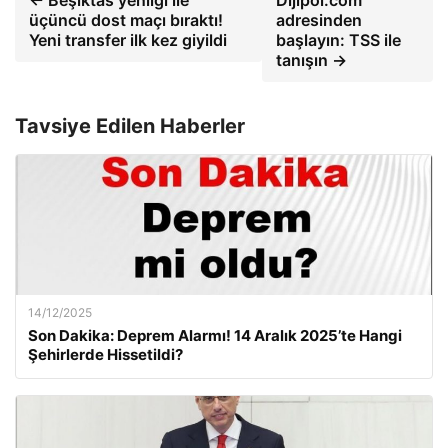
← Beşiktas yenilgi ile
Dijipol.com
üçüncü dost maçı bıraktı!
adresinden
Yeni transfer ilk kez giyildi
başlayın: TSS ile
tanışın →
Tavsiye Edilen Haberler
14/12/2025
Son Dakika: Deprem Alarmı! 14 Aralık 2025’te Hangi
Şehirlerde Hissetildi?