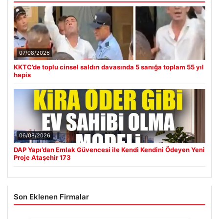
07/08/2026
KKTC’de toplu cinsel saldırı davasında 5 sanığa toplam 55 yıl
hapis
06/08/2026
DAP Yapı’dan Emlak Güvencesi ile Kendi Kendini Ödeyen Yeni
Proje Ataşehir 173
Son Eklenen Firmalar