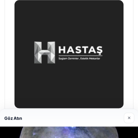
×
Göz Atın
Hastaş Beton
26/05/2026