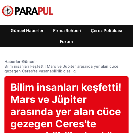
Güncel Haberler
Firma Rehberi
Çerez Politikası
Forum
Haberler
›
Güncel
›
Bilim insanları keşfetti! Mars ve Jüpiter arasında yer alan cüce
gezegen Ceres'te yaşanabilirlik olasılığı
Bilim insanları keşfetti!
Mars ve Jüpiter
arasında yer alan cüce
gezegen Ceres'te