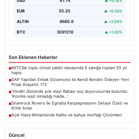
USD
47.74
▲ +0.18%
sunduğu yeni yaşam modeliyle…
EUR
55.25
▲ +0.32%
ALTIN
6660.6
▲ +2.59%
BTC
3091210
▲ +1.02%
Son Eklenen Haberler
KKTC’de toplu cinsel saldırı davasında 5 sanığa toplam 55 yıl
■
hapis
DAP Yapı’dan Emlak Güvencesi ile Kendi Kendini Ödeyen Yeni
■
Proje Ataşehir 173
‘Yeraltı’ dizisinde şok olay! Babası suç duyurusunda bulundu:
■
‘Kızımla reşit olmadığı halde…’
Shamrock Rovers ile Egnatia Karşılaşmasının Detaylı Özeti ve
■
Kritik Anlar
Açık Hava Mimarisinde Kalite ve bahçe mutfağı Çözümleri
■
Güncel