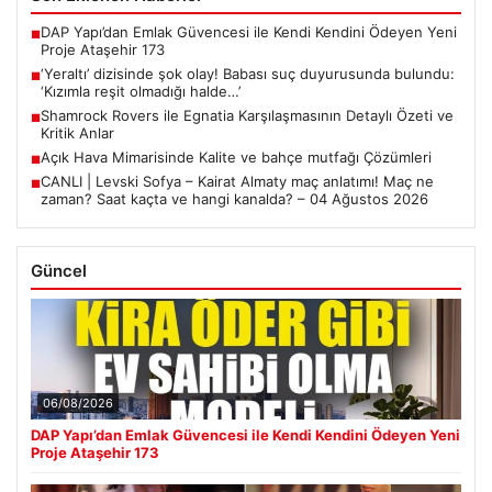
DAP Yapı’dan Emlak Güvencesi ile Kendi Kendini Ödeyen Yeni
■
Proje Ataşehir 173
‘Yeraltı’ dizisinde şok olay! Babası suç duyurusunda bulundu:
■
‘Kızımla reşit olmadığı halde…’
Shamrock Rovers ile Egnatia Karşılaşmasının Detaylı Özeti ve
■
Kritik Anlar
Açık Hava Mimarisinde Kalite ve bahçe mutfağı Çözümleri
■
CANLI | Levski Sofya – Kairat Almaty maç anlatımı! Maç ne
■
zaman? Saat kaçta ve hangi kanalda? – 04 Ağustos 2026
Güncel
06/08/2026
DAP Yapı’dan Emlak Güvencesi ile Kendi Kendini Ödeyen Yeni
Proje Ataşehir 173