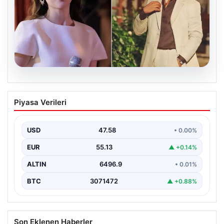
05.08.2026
‘Yeraltı’ dizisinde şok olay! Babası suç
Piyasa Verileri
duyurusunda bulundu: ‘Kızımla reşit
olmadığı halde…’
USD
47.58
• 0.00%
EUR
55.13
▲ +0.14%
ALTIN
6496.9
• 0.01%
BTC
3071472
▲ +0.88%
Son Eklenen Haberler