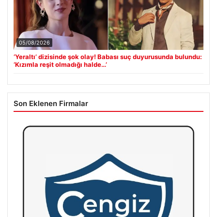
05/08/2026
‘Yeraltı’ dizisinde şok olay! Babası suç duyurusunda bulundu:
‘Kızımla reşit olmadığı halde…’
Son Eklenen Firmalar