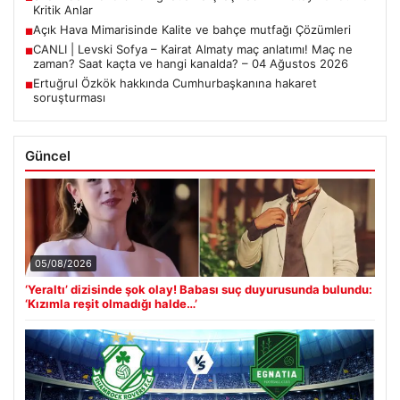
Kritik Anlar
Açık Hava Mimarisinde Kalite ve bahçe mutfağı Çözümleri
■
CANLI | Levski Sofya – Kairat Almaty maç anlatımı! Maç ne
■
zaman? Saat kaçta ve hangi kanalda? – 04 Ağustos 2026
Ertuğrul Özkök hakkında Cumhurbaşkanına hakaret
■
soruşturması
Güncel
05/08/2026
‘Yeraltı’ dizisinde şok olay! Babası suç duyurusunda bulundu:
‘Kızımla reşit olmadığı halde…’