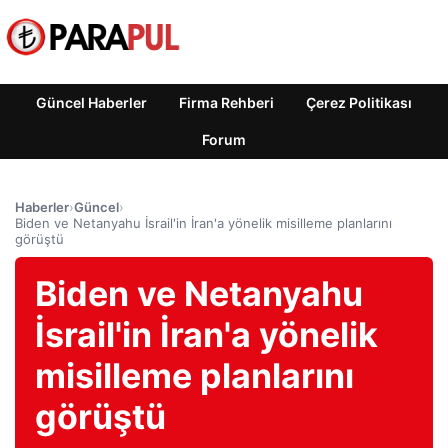
Güncel Haberler
Firma Rehberi
Çerez Politikası
Forum
Haberler
›
Güncel
›
Biden ve Netanyahu İsrail'in İran'a yönelik misilleme planlarını
görüştü
Biden ve Netanyahu
İsrail'in İran'a yönelik
misilleme planlarını
görüştü