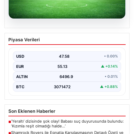
05.08.2026
Shamrock Rovers ile Egnatia
Piyasa Verileri
Karşılaşmasının Detaylı Özeti ve Kritik
Anlar
USD
47.58
• 0.00%
İrlanda temsilcisi Shamrock Rovers, Avrupa kupaları
mücadelesinde Egnatia’yı ağırladı ve sahadan 3-1’lik net
EUR
55.13
▲ +0.14%
bir…
ALTIN
6496.9
• 0.01%
BTC
3071472
▲ +0.88%
Son Eklenen Haberler
‘Yeraltı’ dizisinde şok olay! Babası suç duyurusunda bulundu:
■
‘Kızımla reşit olmadığı halde…’
Shamrock Rovers ile Egnatia Karşılaşmasının Detaylı Özeti ve
■