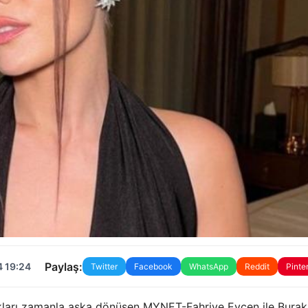
Paylaş:
4 19:24
Twitter
Facebook
WhatsApp
Reddit
Pinte
lukları zamanla aşka dönüşen MYNET-Fahriye Evcen ile Burak