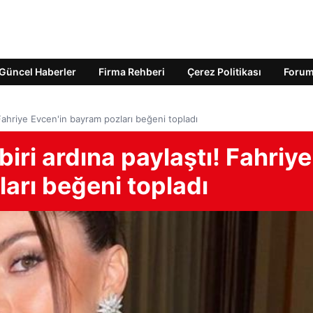
Güncel Haberler
Firma Rehberi
Çerez Politikası
Foru
 Fahriye Evcen'in bayram pozları beğeni topladı
iri ardına paylaştı! Fahriye
arı beğeni topladı