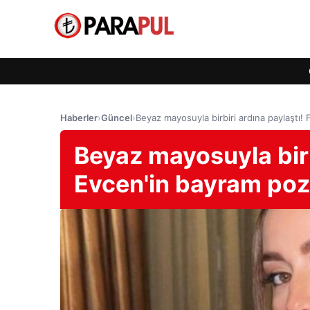
Haberler
›
Güncel
›
Beyaz mayosuyla birbiri ardına paylaştı!
Beyaz mayosuyla birb
Evcen'in bayram pozl