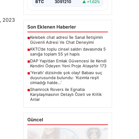
BTC
3091210
▲ +1.02%
t, 2023
Son Eklenen Haberler
Kelebek chat adresi İle Sanal İletişimin
■
Güvenli Adresi Ve Chat Deneyimi
KKTC’de toplu cinsel saldırı davasında 5
■
sanığa toplam 55 yıl hapis
DAP Yapı’dan Emlak Güvencesi ile Kendi
■
Kendini Ödeyen Yeni Proje Ataşehir 173
‘Yeraltı’ dizisinde şok olay! Babası suç
■
duyurusunda bulundu: ‘Kızımla reşit
olmadığı halde…’
Shamrock Rovers ile Egnatia
■
Karşılaşmasının Detaylı Özeti ve Kritik
Anlar
Güncel