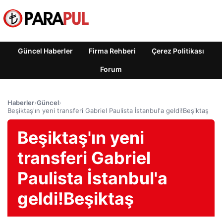
Güncel Haberler
Firma Rehberi
Çerez Politikası
Forum
Haberler
›
Güncel
›
Beşiktaş'ın yeni transferi Gabriel Paulista İstanbul'a geldi!Beşiktaş
Beşiktaş'ın yeni
transferi Gabriel
Paulista İstanbul'a
geldi!Beşiktaş