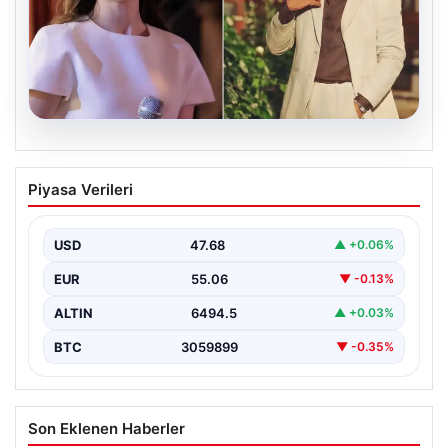
05.08.2026
‘Yeraltı’ dizisinde şok olay! Babası suç
Piyasa Verileri
duyurusunda bulundu: ‘Kızımla reşit
olmadığı halde…’
USD
47.68
▲ +0.06%
EUR
55.06
▼ -0.13%
ALTIN
6494.5
▲ +0.03%
BTC
3059899
▼ -0.35%
Son Eklenen Haberler