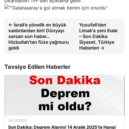
çıkarılabilir! TFF'den açıklama geldi
“Galatasaray'a gol atmak benim için onurdu”
← İsrail'e yönelik en büyük
Yusufeli'den
saldırılardan biri! Dünyayı
Limak'a yeni ihale
sarsan son haber…
– Son Dakika
Hizbullah'tan füze yağmuru
Siyaset, Türkiye
geldi
Haberleri →
Tavsiye Edilen Haberler
14/12/2025
Son Dakika: Deprem Alarmı! 14 Aralık 2025’te Hangi