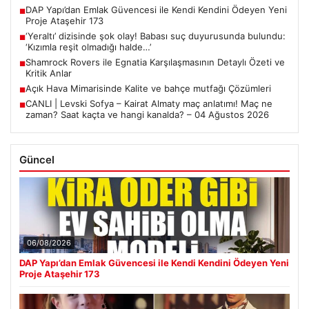
DAP Yapı’dan Emlak Güvencesi ile Kendi Kendini Ödeyen Yeni
■
Proje Ataşehir 173
‘Yeraltı’ dizisinde şok olay! Babası suç duyurusunda bulundu:
■
‘Kızımla reşit olmadığı halde…’
Shamrock Rovers ile Egnatia Karşılaşmasının Detaylı Özeti ve
■
Kritik Anlar
Açık Hava Mimarisinde Kalite ve bahçe mutfağı Çözümleri
■
CANLI | Levski Sofya – Kairat Almaty maç anlatımı! Maç ne
■
zaman? Saat kaçta ve hangi kanalda? – 04 Ağustos 2026
Güncel
06/08/2026
DAP Yapı’dan Emlak Güvencesi ile Kendi Kendini Ödeyen Yeni
Proje Ataşehir 173