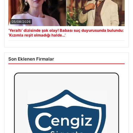
05/08/2026
‘Yeraltı’ dizisinde şok olay! Babası suç duyurusunda bulundu:
‘Kızımla reşit olmadığı halde…’
Son Eklenen Firmalar