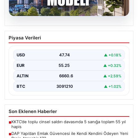
06.08.2026
DAP Yapı’dan Emlak Güvencesi ile Kendi
Piyasa Verileri
Kendini Ödeyen Yeni Proje Ataşehir 173
Gayrimenkul sektöründe yenilikçi projeleriyle dikkat
çeken DAP Gayrimenkul Geliştirme, müşterilerine
USD
47.74
▲ +0.18%
sunduğu yeni yaşam modeliyle…
EUR
55.25
▲ +0.32%
ALTIN
6660.6
▲ +2.59%
BTC
3091210
▲ +1.02%
Son Eklenen Haberler
KKTC’de toplu cinsel saldırı davasında 5 sanığa toplam 55 yıl
■
hapis
DAP Yapı’dan Emlak Güvencesi ile Kendi Kendini Ödeyen Yeni
■