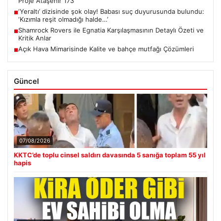
Proje Ataşehir 173
‘Yeraltı’ dizisinde şok olay! Babası suç duyurusunda bulundu:
■
‘Kızımla reşit olmadığı halde…’
Shamrock Rovers ile Egnatia Karşılaşmasının Detaylı Özeti ve
■
Kritik Anlar
Açık Hava Mimarisinde Kalite ve bahçe mutfağı Çözümleri
■
Güncel
07/08/2026
KKTC’de toplu cinsel saldırı davasında 5 sanığa toplam 55 yıl
hapis