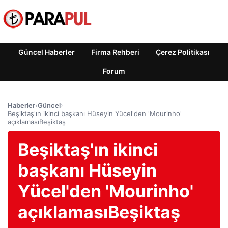
Güncel Haberler
Firma Rehberi
Çerez Politikası
Forum
Haberler
›
Güncel
›
Beşiktaş'ın ikinci başkanı Hüseyin Yücel'den 'Mourinho'
açıklamasıBeşiktaş
Beşiktaş'ın ikinci
başkanı Hüseyin
Yücel'den 'Mourinho'
açıklamasıBeşiktaş