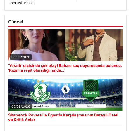
soruşturması
Güncel
05/08/2026
‘Yeraltı’ dizisinde şok olay! Babası suç duyurusunda bulundu:
‘Kızımla reşit olmadığı halde…’
05/08/2026
Shamrock Rovers ile Egnatia Karşılaşmasının Detaylı Özeti
ve Kritik Anlar