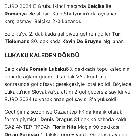
EURO 2024 E Grubu ikinci maçında
Belçika
ile
Romanya
ele alinan. Köln Stadyumu'nda oynanan
karşılaşmayı Belçika 2-0 kazandı.
Belçika'ya 2. dakikada galibiyeti getiren goller
Turi
Tielemans
80. dakikada
Kevin De Bruyne
algılanan.
LUKAKU KALEDEN DÖNDÜ
Belçika'da
Romelu Lukaku
63. dakikada topu kalecinin
önünde ağlara gönderdi ancak VAR kontrolü
sonrasında gol ofsayt gerekçesiyle iptal edildi. Böylece
Lukaku'nun Slovakya'ya attığı 2 gol geçersiz sayıldı ve
EURO 2024'te yasaklanan gol sayısı 3'e yükseldi.
Geçtiğimiz sezon ise Gaziantep FK'da kiralık olarak
forma giymişti.
Denis Dragus
81 dakika sahada kaldı.
GAZİANTEP FK'DAN
Florin Nita
Maçın 90 dakikası,
Deian Sorescu
1 dakika görev yaptı. Galatasaray'dan