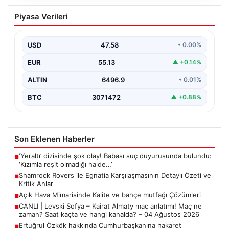
Shamrock Rovers ile Egnatia
Piyasa Verileri
Karşılaşmasının Detaylı Özeti ve Kritik
Anlar
USD
47.58
• 0.00%
İrlanda temsilcisi Shamrock Rovers, Avrupa kupaları
mücadelesinde Egnatia’yı ağırladı ve sahadan 3-1’lik net
EUR
55.13
▲ +0.14%
bir…
ALTIN
6496.9
• 0.01%
BTC
3071472
▲ +0.88%
Son Eklenen Haberler
‘Yeraltı’ dizisinde şok olay! Babası suç duyurusunda bulundu:
■
‘Kızımla reşit olmadığı halde…’
Shamrock Rovers ile Egnatia Karşılaşmasının Detaylı Özeti ve
■
Kritik Anlar
Açık Hava Mimarisinde Kalite ve bahçe mutfağı Çözümleri
■
CANLI | Levski Sofya – Kairat Almaty maç anlatımı! Maç ne
■
zaman? Saat kaçta ve hangi kanalda? – 04 Ağustos 2026
Ertuğrul Özkök hakkında Cumhurbaşkanına hakaret
■