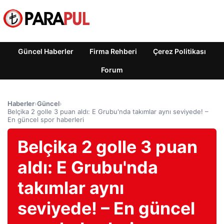
Güncel Haberler
Firma Rehberi
Çerez Politikası
Forum
Haberler
›
Güncel
›
Belçika 2 golle 3 puan aldı: E Grubu'nda takımlar aynı seviyede! –
En güncel spor haberleri
Belçika 2 golle 3 puan
aldı: E Grubu'nda
takımlar aynı
seviyede! – En güncel