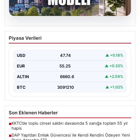
06.08.2026
DAP Yapı’dan Emlak Güvencesi ile Kendi
Piyasa Verileri
Kendini Ödeyen Yeni Proje Ataşehir 173
Gayrimenkul sektöründe yenilikçi projeleriyle dikkat
çeken DAP Gayrimenkul Geliştirme, müşterilerine
USD
47.74
▲ +0.18%
sunduğu yeni yaşam modeliyle…
EUR
55.25
▲ +0.32%
ALTIN
6660.6
▲ +2.59%
BTC
3091210
▲ +1.02%
Son Eklenen Haberler
KKTC’de toplu cinsel saldırı davasında 5 sanığa toplam 55 yıl
■
hapis
DAP Yapı’dan Emlak Güvencesi ile Kendi Kendini Ödeyen Yeni
■
Proje Ataşehir 173