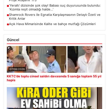
‘Yeraltı’ dizisinde şok olay! Babası suç duyurusunda bulundu:
■
‘Kızımla reşit olmadığı halde…’
Shamrock Rovers ile Egnatia Karşılaşmasının Detaylı Özeti ve
■
Kritik Anlar
Açık Hava Mimarisinde Kalite ve bahçe mutfağı Çözümleri
■
Güncel
07/08/2026
KKTC’de toplu cinsel saldırı davasında 5 sanığa toplam 55 yıl
hapis