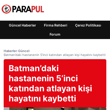
Güncel Haberler
Firma Rehberi
Çerez Politikası
Forum
Haberler
›
Güncel
›
Batman’daki hastanenin 5’inci katından atlayan kişi hayatını kaybetti
Batman’daki
hastanenin 5’inci
katından atlayan kişi
hayatını kaybetti