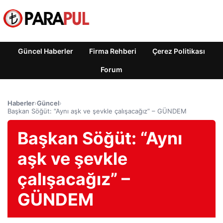
Güncel Haberler
Firma Rehberi
Çerez Politikası
Forum
Haberler
›
Güncel
›
Başkan Söğüt: “Aynı aşk ve şevkle çalışacağız” – GÜNDEM
Başkan Söğüt: “Aynı
aşk ve şevkle
çalışacağız” –
GÜNDEM