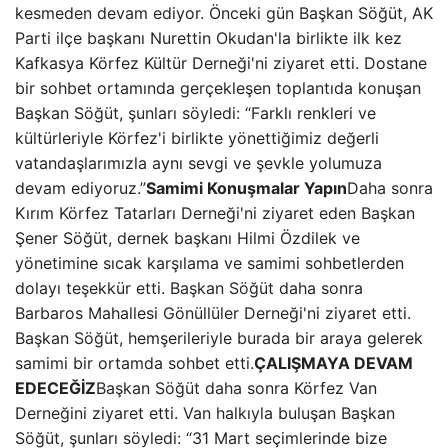
kesmeden devam ediyor. Önceki gün Başkan Söğüt, AK
Parti ilçe başkanı Nurettin Okudan'la birlikte ilk kez
Kafkasya Körfez Kültür Derneği'ni ziyaret etti. Dostane
bir sohbet ortamında gerçekleşen toplantıda konuşan
Başkan Söğüt, şunları söyledi: “Farklı renkleri ve
kültürleriyle Körfez'i birlikte yönettiğimiz değerli
vatandaşlarımızla aynı sevgi ve şevkle yolumuza
devam ediyoruz.”
Samimi Konuşmalar Yapın
Daha sonra
Kırım Körfez Tatarları Derneği'ni ziyaret eden Başkan
Şener Söğüt, dernek başkanı Hilmi Özdilek ve
yönetimine sıcak karşılama ve samimi sohbetlerden
dolayı teşekkür etti. Başkan Söğüt daha sonra
Barbaros Mahallesi Gönüllüler Derneği'ni ziyaret etti.
Başkan Söğüt, hemşerileriyle burada bir araya gelerek
samimi bir ortamda sohbet etti.
ÇALIŞMAYA DEVAM
EDECEĞİZ
Başkan Söğüt daha sonra Körfez Van
Derneğini ziyaret etti. Van halkıyla buluşan Başkan
Söğüt, şunları söyledi: “31 Mart seçimlerinde bize