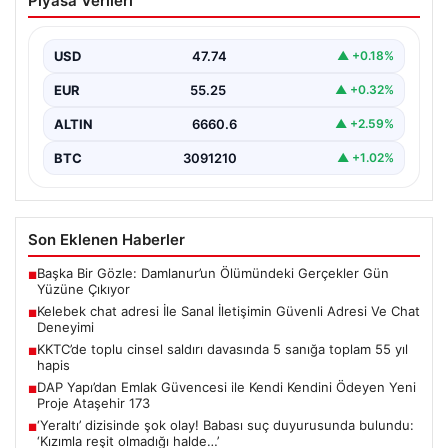
Piyasa Verileri
Güvenli Adresi Ve Chat Deneyimi
İnternet çağında kullanıcıların kaliteli bir şekilde irtibat
kurması ciddi bir değer barındırmaktadır. Günümüzde
USD
47.74
▲ +0.18%
birçok…
EUR
55.25
▲ +0.32%
ALTIN
6660.6
▲ +2.59%
BTC
3091210
▲ +1.02%
Son Eklenen Haberler
Başka Bir Gözle: Damlanur’un Ölümündeki Gerçekler Gün
■
Yüzüne Çıkıyor
Kelebek chat adresi İle Sanal İletişimin Güvenli Adresi Ve Chat
■
Deneyimi
KKTC’de toplu cinsel saldırı davasında 5 sanığa toplam 55 yıl
■
hapis
DAP Yapı’dan Emlak Güvencesi ile Kendi Kendini Ödeyen Yeni
■
Proje Ataşehir 173
‘Yeraltı’ dizisinde şok olay! Babası suç duyurusunda bulundu:
■
‘Kızımla reşit olmadığı halde…’