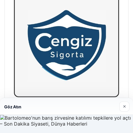
×
Göz Atın
Hastaş Beton
26/05/2026