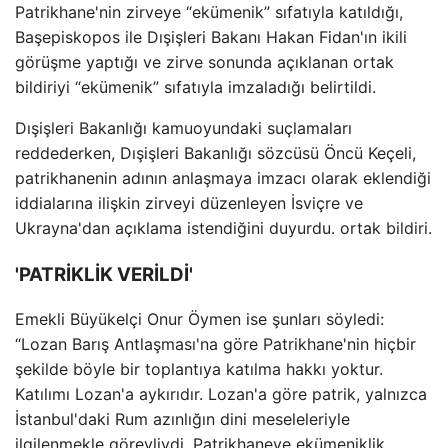
Patrikhane'nin zirveye “ekümenik” sıfatıyla katıldığı,
Başepiskopos ile Dışişleri Bakanı Hakan Fidan'ın ikili
görüşme yaptığı ve zirve sonunda açıklanan ortak
bildiriyi “ekümenik” sıfatıyla imzaladığı belirtildi.
Dışişleri Bakanlığı kamuoyundaki suçlamaları
reddederken, Dışişleri Bakanlığı sözcüsü Öncü Keçeli,
patrikhanenin adının anlaşmaya imzacı olarak eklendiği
iddialarına ilişkin zirveyi düzenleyen İsviçre ve
Ukrayna'dan açıklama istendiğini duyurdu. ortak bildiri.
'PATRİKLİK VERİLDİ'
Emekli Büyükelçi Onur Öymen ise şunları söyledi:
“Lozan Barış Antlaşması'na göre Patrikhane'nin hiçbir
şekilde böyle bir toplantıya katılma hakkı yoktur.
Katılımı Lozan'a aykırıdır. Lozan'a göre patrik, yalnızca
İstanbul'daki Rum azınlığın dini meseleleriyle
ilgilenmekle görevliydi. Patrikhaneye ekümeniklik