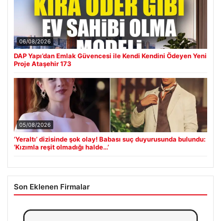
06/08/2026
DAP Yapı’dan Emlak Güvencesi ile Kendi Kendini Ödeyen Yeni
Proje Ataşehir 173
05/08/2026
‘Yeraltı’ dizisinde şok olay! Babası suç duyurusunda bulundu:
‘Kızımla reşit olmadığı halde…’
Son Eklenen Firmalar