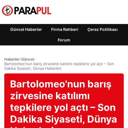
Güncel Haberler
Firma Rehberi
Çerez Politikası
Forum
Haberler
›
Güncel
›
Bartolomeo'nun barış zirvesine katılımı tepkilere yol açtı – Son
Dakika Siyaseti, Dünya Haberleri
Bartolomeo'nun barış
zirvesine katılımı
tepkilere yol açtı – Son
Dakika Siyaseti, Dünya