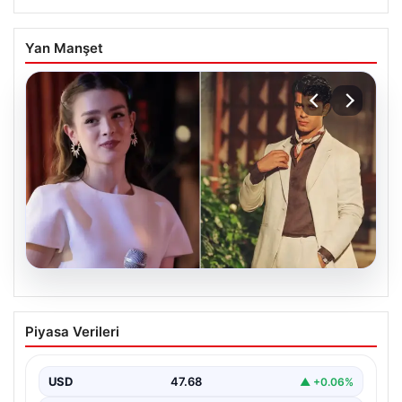
Yan Manşet
05.08.2026
‘Yeraltı’ dizisinde şok olay! Babası suç
Piyasa Verileri
duyurusunda bulundu: ‘Kızımla reşit
olmadığı halde…’
USD
47.68
▲ +0.06%