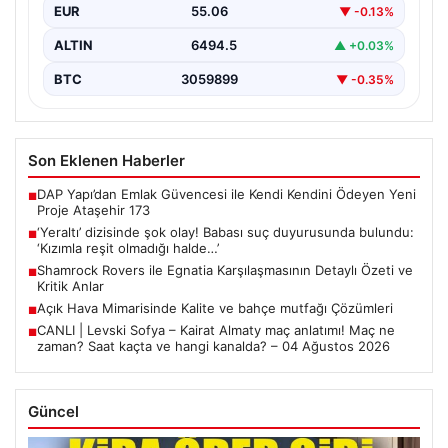
EUR
55.06
▼ -0.13%
ALTIN
6494.5
▲ +0.03%
BTC
3059899
▼ -0.35%
Son Eklenen Haberler
DAP Yapı’dan Emlak Güvencesi ile Kendi Kendini Ödeyen Yeni
■
Proje Ataşehir 173
‘Yeraltı’ dizisinde şok olay! Babası suç duyurusunda bulundu:
■
‘Kızımla reşit olmadığı halde…’
Shamrock Rovers ile Egnatia Karşılaşmasının Detaylı Özeti ve
■
Kritik Anlar
Açık Hava Mimarisinde Kalite ve bahçe mutfağı Çözümleri
■
CANLI | Levski Sofya – Kairat Almaty maç anlatımı! Maç ne
■
zaman? Saat kaçta ve hangi kanalda? – 04 Ağustos 2026
Güncel