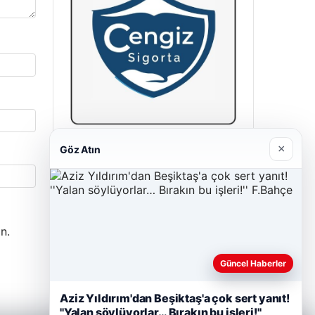
×
Cengiz Sigorta
Göz Atın
23/06/2026
n.
Güncel Haberler
Aziz Yıldırım'dan Beşiktaş'a çok sert yanıt!
''Yalan söylüyorlar… Bırakın bu işleri!''