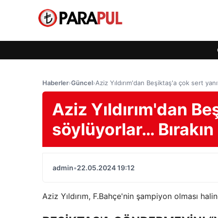
Haberler
›
Güncel
›
Aziz Yıldırım'dan Beşiktaş'a çok sert yanıt
Aziz Yıldırım'dan Beş
söylüyorlar… Bırakın 
admin
•
22.05.2024 19:12
Aziz Yıldırım, F.Bahçe'nin şampiyon olması halin