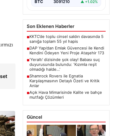
BTC
3091210
▲ +1.02%
Son Eklenen Haberler
KKTC’de toplu cinsel saldırı davasında 5
■
sanığa toplam 55 yıl hapis
ırmızı
DAP Yapı’dan Emlak Güvencesi ile Kendi
■
Kendini Ödeyen Yeni Proje Ataşehir 173
‘Yeraltı’ dizisinde şok olay! Babası suç
■
duyurusunda bulundu: ‘Kızımla reşit
olmadığı halde…’
aset
Shamrock Rovers ile Egnatia
■
Karşılaşmasının Detaylı Özeti ve Kritik
Anlar
Açık Hava Mimarisinde Kalite ve bahçe
■
mutfağı Çözümleri
Güncel