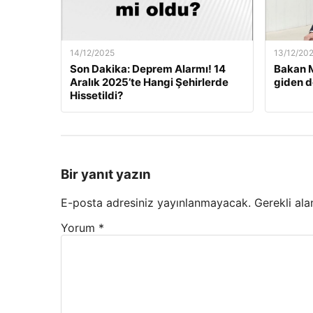
14/12/2025
13/12/20
Son Dakika: Deprem Alarmı! 14
Bakan M
Aralık 2025’te Hangi Şehirlerde
giden d
Hissetildi?
Bir yanıt yazın
E-posta adresiniz yayınlanmayacak.
Gerekli ala
Yorum
*