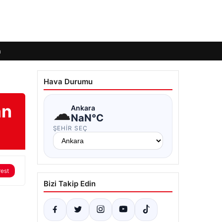
m
Hava Durumu
an
☁
Ankara
NaN°C
ŞEHIR SEÇ
rest
Bizi Takip Edin