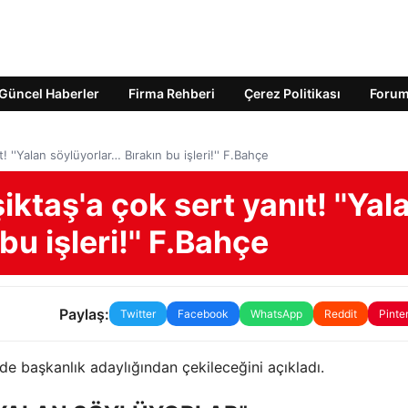
Güncel Haberler
Firma Rehberi
Çerez Politikası
Foru
! ''Yalan söylüyorlar… Bırakın bu işleri!'' F.Bahçe
iktaş'a çok sert yanıt! ''Yal
bu işleri!'' F.Bahçe
Paylaş:
Twitter
Facebook
WhatsApp
Reddit
Pinte
de başkanlık adaylığından çekileceğini açıkladı.