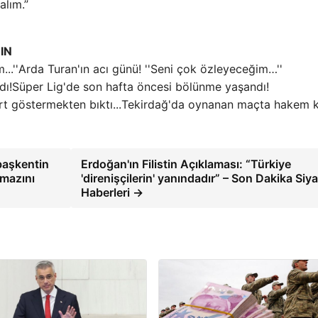
lım.”
IN
Arda Turan'ın acı günü! ''Seni çok özleyeceğim…''
Süper Lig'de son hafta öncesi bölünme yaşandı!
Tekirdağ'da oynanan maçta hakem k
başkentin
Erdoğan'ın Filistin Açıklaması: “Türkiye
amazını
'direnişçilerin' yanındadır” – Son Dakika Siy
Haberleri →