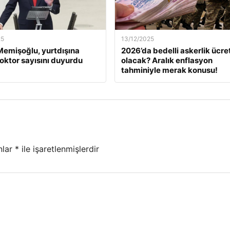
25
13/12/2025
emişoğlu, yurtdışına
2026’da bedelli askerlik ücret
oktor sayısını duyurdu
olacak? Aralık enflasyon
tahminiyle merak konusu!
nlar
*
ile işaretlenmişlerdir