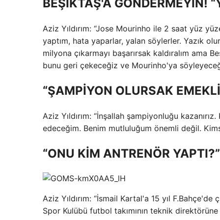
BEŞİKTAŞ'A GÖNDERMEYİN! 
Aziz Yıldırım: “Jose Mourinho ile 2 saat yüz yü
yaptım, hata yaparlar, yalan söylerler. Yazık o
milyona çıkarmayı başarırsak kaldıralım ama Beşi
bunu geri çekeceğiz ve Mourinho'ya söyleyeceği
“ŞAMPİYON OLURSAK EMEKLİ
Aziz Yıldırım: “İnşallah şampiyonluğu kazanırız
edeceğim. Benim mutluluğum önemli değil. Kimse 
“ONU KİM ANTRENÖR YAPTI?”
Aziz Yıldırım: “İsmail Kartal'a 15 yıl F.Bahçe'de
Spor Kulübü futbol takımının teknik direktörüne