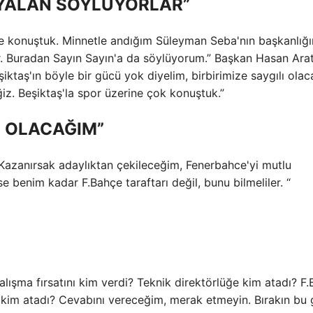
“YALAN SÖYLÜYORLAR”
ze konuştuk. Minnetle andığım Süleyman Seba'nın başkanlığı
lur. Buradan Sayın Sayın'a da söylüyorum.” Başkan Hasan Arat
ktaş'ın böyle bir gücü yok diyelim, birbirimize saygılı olac
z. Beşiktaş'la spor üzerine çok konuştuk.”
 OLACAĞIM”
. Kazanırsak adaylıktan çekileceğim, Fenerbahce'yi mutlu
benim kadar F.Bahçe taraftarı değil, bunu bilmeliler. “
 çalışma fırsatını kim verdi? Teknik direktörlüğe kim atadı? F
 kim atadı? Cevabını vereceğim, merak etmeyin. Bırakın bu 