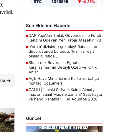
BTC
3059899
▼ -0.35%
9)
rildi.
Son Eklenen Haberler
DAP Yapı’dan Emlak Güvencesi ile Kendi
■
Kendini Ödeyen Yeni Proje Ataşehir 173
‘Yeraltı’ dizisinde şok olay! Babası suç
■
duyurusunda bulundu: ‘Kızımla reşit
olmadığı halde…’
Shamrock Rovers ile Egnatia
■
Karşılaşmasının Detaylı Özeti ve Kritik
Anlar
Açık Hava Mimarisinde Kalite ve bahçe
■
ası →
mutfağı Çözümleri
CANLI | Levski Sofya – Kairat Almaty
■
maç anlatımı! Maç ne zaman? Saat kaçta
ve hangi kanalda? – 04 Ağustos 2026
Güncel