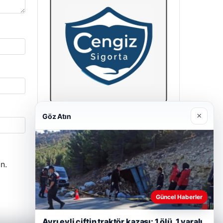
×
Göz Atın
Hastaş Beton
26/05/2026
n.
Güncel Haberler
Ayrı evli çiftin traktör kazası: 1 ölü, 1 yaralı