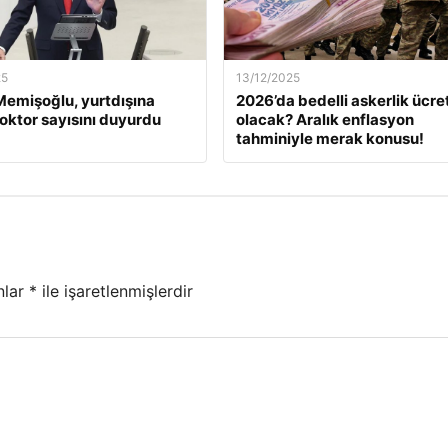
25
13/12/2025
emişoğlu, yurtdışına
2026’da bedelli askerlik ücret
oktor sayısını duyurdu
olacak? Aralık enflasyon
tahminiyle merak konusu!
nlar
*
ile işaretlenmişlerdir