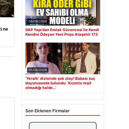
06/08/2026
i ne
DAP Yapı’dan Emlak Güvencesi ile Kendi
Kendini Ödeyen Yeni Proje Ataşehir 173
05/08/2026
‘Yeraltı’ dizisinde şok olay! Babası suç
duyurusunda bulundu: ‘Kızımla reşit
olmadığı halde…’
Son Eklenen Firmalar