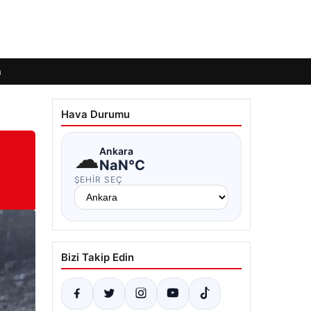
m
Hava Durumu
☁
Ankara
NaN°C
ŞEHIR SEÇ
Bizi Takip Edin