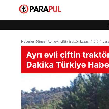
Haberler
›
Güncel
›
Ayrı evli çiftin traktör kazası: 1 ölü, 1 ya
Ayrı evli çiftin traktö
Dakika Türkiye Haber