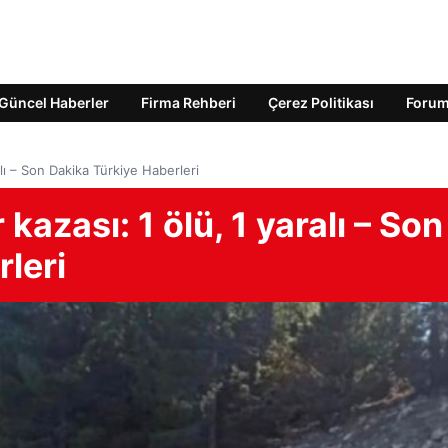
Güncel Haberler
Firma Rehberi
Çerez Politikası
Foru
ralı – Son Dakika Türkiye Haberleri
r kazası: 1 ölü, 1 yaralı – Son
leri