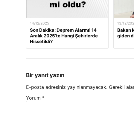
14/12/2025
13/12/20
Son Dakika: Deprem Alarmı! 14
Bakan M
Aralık 2025’te Hangi Şehirlerde
giden d
Hissetildi?
Bir yanıt yazın
E-posta adresiniz yayınlanmayacak.
Gerekli ala
Yorum
*