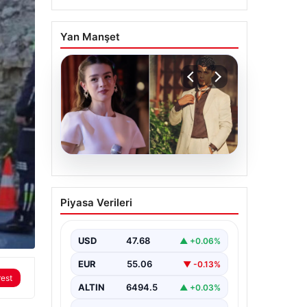
Yan Manşet
05.08.2026
‘Yeraltı’ dizisinde şok
Piyasa Verileri
olay! Babası suç
duyurusunda bulundu:
‘Kızımla reşit olmadığı
USD
47.68
▲ +0.06%
halde…’
EUR
55.06
▼ -0.13%
rest
ALTIN
6494.5
▲ +0.03%