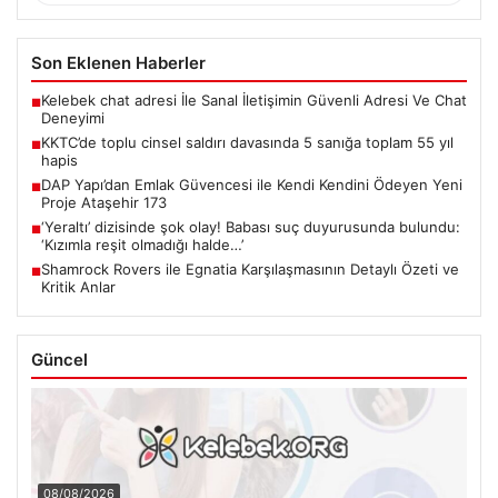
Son Eklenen Haberler
Kelebek chat adresi İle Sanal İletişimin Güvenli Adresi Ve Chat
■
Deneyimi
KKTC’de toplu cinsel saldırı davasında 5 sanığa toplam 55 yıl
■
hapis
DAP Yapı’dan Emlak Güvencesi ile Kendi Kendini Ödeyen Yeni
■
Proje Ataşehir 173
‘Yeraltı’ dizisinde şok olay! Babası suç duyurusunda bulundu:
■
‘Kızımla reşit olmadığı halde…’
Shamrock Rovers ile Egnatia Karşılaşmasının Detaylı Özeti ve
■
Kritik Anlar
Güncel
08/08/2026