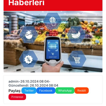
Haberleri
admin
•
26.10.2024 08:04
•
Güncellendi: 26.10.2024 08:04
Paylaş:
Twitter
Facebook
WhatsApp
Reddit
Pinterest