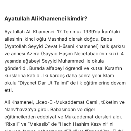
Ayatullah Ali Khamenei kimdir?
Ayatullah Ali Khamenei, 17 Temmuz 1939’da İran’daki
ailesinin ikinci oğlu Mashhad olarak doğdu. Baba
(Ayatollah Seyyid Cevat Hüseni Khamenei) halk şarkısı
ve annesi Azera (Sayyid Haşim Necefabadi’nin kızı). 4
yaşında ağabeyi Seyyid Muhammed ile okula
gönderildi. Burada alfabeyi öğrendi ve kutsal Kuran’ın
kurslarına katıldı. İki kardeş daha sonra yeni İslam
okulu “Diyanet Dar Ut Talimi” de ilk eğitimlerine devam
etti.
Ali Khamenei, Liceo-El-Mukaddemat Camii, tüketim ve
Nahv’havza’ya girdi. Babasından ve diğer
eğitimcilerden edebiyat ve Mukaddemat dersleri aldı.
“Rixail” ve “Mekasib” de “Hach Hashim Kazvini” ni