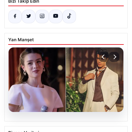
Bizi Takip Edin
Yan Manşet
05.08.2026
‘Yeraltı’ dizisinde şok olay! Babası suç