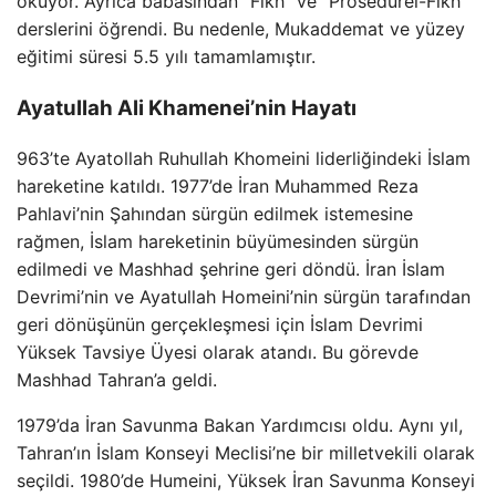
okuyor. Ayrıca babasından “Fikh” ve “Prosedürel-Fikh”
derslerini öğrendi. Bu nedenle, Mukaddemat ve yüzey
eğitimi süresi 5.5 yılı tamamlamıştır.
Ayatullah Ali Khamenei’nin Hayatı
963’te Ayatollah Ruhullah Khomeini liderliğindeki İslam
hareketine katıldı. 1977’de İran Muhammed Reza
Pahlavi’nin Şahından sürgün edilmek istemesine
rağmen, İslam hareketinin büyümesinden sürgün
edilmedi ve Mashhad şehrine geri döndü. İran İslam
Devrimi’nin ve Ayatullah Homeini’nin sürgün tarafından
geri dönüşünün gerçekleşmesi için İslam Devrimi
Yüksek Tavsiye Üyesi olarak atandı. Bu görevde
Mashhad Tahran’a geldi.
1979’da İran Savunma Bakan Yardımcısı oldu. Aynı yıl,
Tahran’ın İslam Konseyi Meclisi’ne bir milletvekili olarak
seçildi. 1980’de Humeini, Yüksek İran Savunma Konseyi