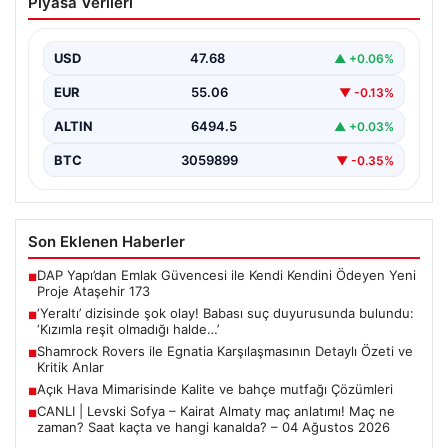
Piyasa Verileri
duyurusunda bulundu: ‘Kızımla reşit
olmadığı halde…’
USD
47.68
▲ +0.06%
EUR
55.06
▼ -0.13%
ALTIN
6494.5
▲ +0.03%
BTC
3059899
▼ -0.35%
Son Eklenen Haberler
DAP Yapı’dan Emlak Güvencesi ile Kendi Kendini Ödeyen Yeni
■
Proje Ataşehir 173
‘Yeraltı’ dizisinde şok olay! Babası suç duyurusunda bulundu:
■
‘Kızımla reşit olmadığı halde…’
Shamrock Rovers ile Egnatia Karşılaşmasının Detaylı Özeti ve
■
Kritik Anlar
Açık Hava Mimarisinde Kalite ve bahçe mutfağı Çözümleri
■
CANLI | Levski Sofya – Kairat Almaty maç anlatımı! Maç ne
■
zaman? Saat kaçta ve hangi kanalda? – 04 Ağustos 2026