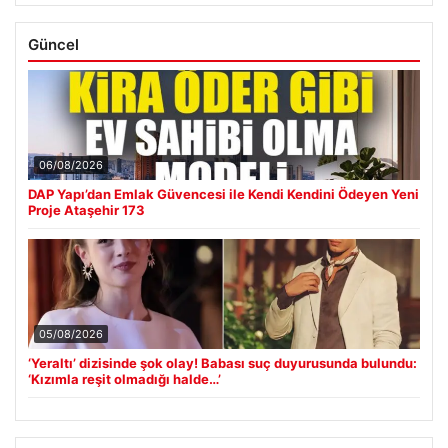
Güncel
06/08/2026
DAP Yapı’dan Emlak Güvencesi ile Kendi Kendini Ödeyen Yeni
Proje Ataşehir 173
05/08/2026
‘Yeraltı’ dizisinde şok olay! Babası suç duyurusunda bulundu:
‘Kızımla reşit olmadığı halde…’