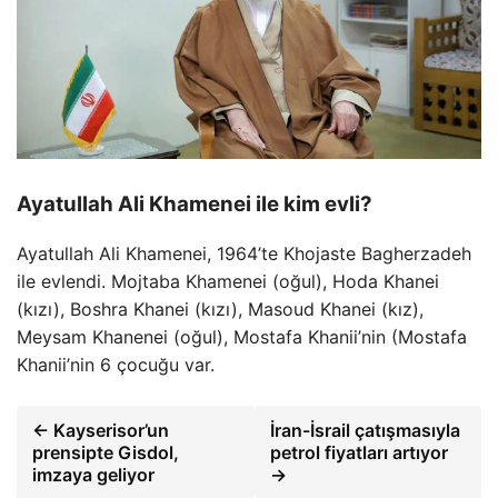
Ayatullah Ali Khamenei ile kim evli?
Ayatullah Ali Khamenei, 1964’te Khojaste Bagherzadeh
ile evlendi. Mojtaba Khamenei (oğul), Hoda Khanei
(kızı), Boshra Khanei (kızı), Masoud Khanei (kız),
Meysam Khanenei (oğul), Mostafa Khanii’nin (Mostafa
Khanii’nin 6 çocuğu var.
← Kayserisor’un
İran-İsrail çatışmasıyla
prensipte Gisdol,
petrol fiyatları artıyor
imzaya geliyor
→