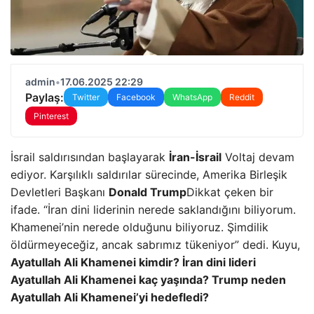
admin
•
17.06.2025 22:29
Paylaş:
Twitter
Facebook
WhatsApp
Reddit
Pinterest
İsrail saldırısından başlayarak
İran-İsrail
Voltaj devam
ediyor. Karşılıklı saldırılar sürecinde, Amerika Birleşik
Devletleri Başkanı
Donald Trump
Dikkat çeken bir
ifade. “İran dini liderinin nerede saklandığını biliyorum.
Khamenei’nin nerede olduğunu biliyoruz. Şimdilik
öldürmeyeceğiz, ancak sabrımız tükeniyor” dedi. Kuyu,
Ayatullah Ali Khamenei kimdir? İran dini lideri
Ayatullah Ali Khamenei kaç yaşında? Trump neden
Ayatullah Ali Khamenei’yi hedefledi?