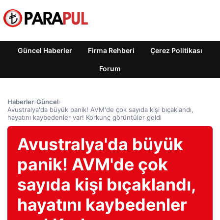
Güncel Haberler
Firma Rehberi
Çerez Politikası
Forum
Haberler
›
Güncel
›
Avustralya'da büyük panik! AVM'de çok sayıda kişi bıçaklandı,
hayatını kaybedenler var! Korkunç görüntüler geldi
Avustralya'da büyük
panik! AVM'de çok
sayıda kişi bıçaklandı,
hayatını kaybedenler