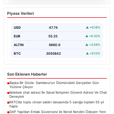
08.08.2026
Kelebek chat adresi İle Sanal İletişimin
Piyasa Verileri
Güvenli Adresi Ve Chat Deneyimi
İnternet çağında kullanıcıların kaliteli bir şekilde irtibat
kurması ciddi bir değer barındırmaktadır. Günümüzde
USD
47.74
▲ +0.18%
birçok…
EUR
55.25
▲ +0.32%
ALTIN
6660.6
▲ +2.59%
BTC
3093842
▲ +0.13%
Son Eklenen Haberler
Başka Bir Gözle: Damlanur’un Ölümündeki Gerçekler Gün
■
Yüzüne Çıkıyor
Kelebek chat adresi İle Sanal İletişimin Güvenli Adresi Ve Chat
■
Deneyimi
KKTC’de toplu cinsel saldırı davasında 5 sanığa toplam 55 yıl
■
hapis
DAP Yapı’dan Emlak Güvencesi ile Kendi Kendini Ödeyen Yeni
■