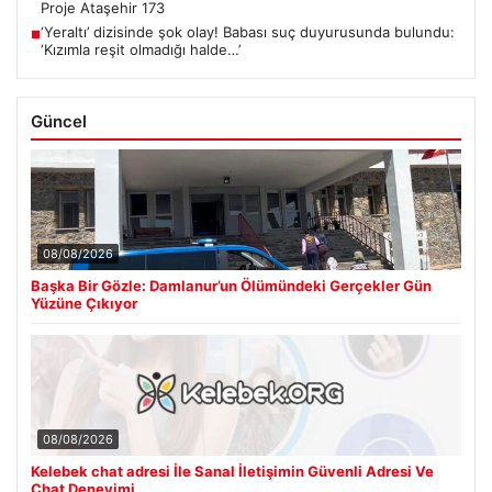
Proje Ataşehir 173
‘Yeraltı’ dizisinde şok olay! Babası suç duyurusunda bulundu:
■
‘Kızımla reşit olmadığı halde…’
Güncel
08/08/2026
Başka Bir Gözle: Damlanur’un Ölümündeki Gerçekler Gün
Yüzüne Çıkıyor
08/08/2026
Kelebek chat adresi İle Sanal İletişimin Güvenli Adresi Ve
Chat Deneyimi