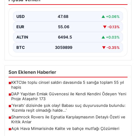
Kendini Ödeyen Yeni Proje Ataşehir 173
Gayrimenkul sektöründe yenilikçi projeleriyle dikkat
çeken DAP Gayrimenkul Geliştirme, müşterilerine
USD
47.68
▲ +0.06%
sunduğu yeni yaşam modeliyle…
EUR
55.06
▼ -0.13%
ALTIN
6494.5
▲ +0.03%
BTC
3059899
▼ -0.35%
Son Eklenen Haberler
KKTC’de toplu cinsel saldırı davasında 5 sanığa toplam 55 yıl
■
hapis
DAP Yapı’dan Emlak Güvencesi ile Kendi Kendini Ödeyen Yeni
■
Proje Ataşehir 173
‘Yeraltı’ dizisinde şok olay! Babası suç duyurusunda bulundu:
■
‘Kızımla reşit olmadığı halde…’
Shamrock Rovers ile Egnatia Karşılaşmasının Detaylı Özeti ve
■
Kritik Anlar
Açık Hava Mimarisinde Kalite ve bahçe mutfağı Çözümleri
■