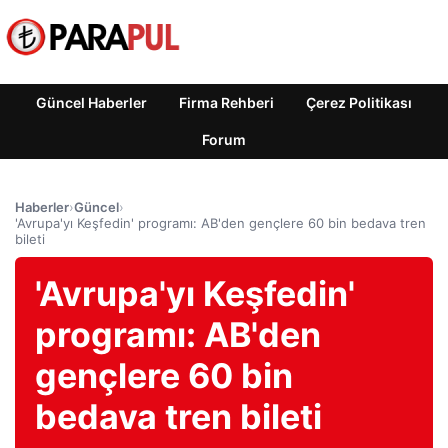
Güncel Haberler
Firma Rehberi
Çerez Politikası
Forum
Haberler
›
Güncel
›
'Avrupa'yı Keşfedin' programı: AB'den gençlere 60 bin bedava tren
bileti
'Avrupa'yı Keşfedin'
programı: AB'den
gençlere 60 bin
bedava tren bileti