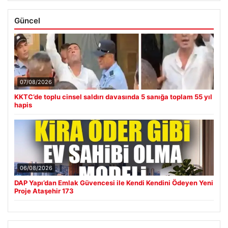
Güncel
07/08/2026
KKTC’de toplu cinsel saldırı davasında 5 sanığa toplam 55 yıl
hapis
06/08/2026
DAP Yapı’dan Emlak Güvencesi ile Kendi Kendini Ödeyen Yeni
Proje Ataşehir 173