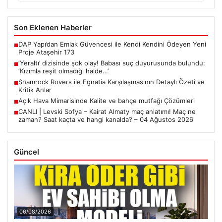
Son Eklenen Haberler
DAP Yapı’dan Emlak Güvencesi ile Kendi Kendini Ödeyen Yeni
■
Proje Ataşehir 173
‘Yeraltı’ dizisinde şok olay! Babası suç duyurusunda bulundu:
■
‘Kızımla reşit olmadığı halde…’
Shamrock Rovers ile Egnatia Karşılaşmasının Detaylı Özeti ve
■
Kritik Anlar
Açık Hava Mimarisinde Kalite ve bahçe mutfağı Çözümleri
■
CANLI | Levski Sofya – Kairat Almaty maç anlatımı! Maç ne
■
zaman? Saat kaçta ve hangi kanalda? – 04 Ağustos 2026
Güncel
06/08/2026