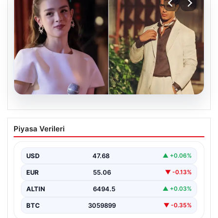
05.08.2026
‘Yeraltı’ dizisinde şok olay! Babası suç
Piyasa Verileri
duyurusunda bulundu: ‘Kızımla reşit
olmadığı halde…’
USD
47.68
▲ +0.06%
EUR
55.06
▼ -0.13%
ALTIN
6494.5
▲ +0.03%
BTC
3059899
▼ -0.35%