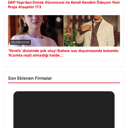
DAP Yapı’dan Emlak Güvencesi ile Kendi Kendini Ödeyen Yeni
Proje Ataşehir 173
05/08/2026
‘Yeraltı’ dizisinde şok olay! Babası suç duyurusunda bulundu:
‘Kızımla reşit olmadığı halde…’
Son Eklenen Firmalar