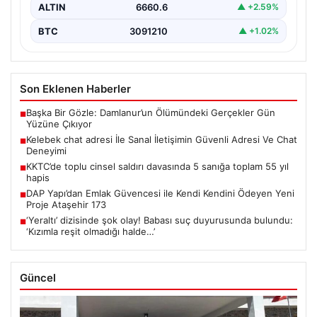
ALTIN
6660.6
▲ +2.59%
BTC
3091210
▲ +1.02%
Son Eklenen Haberler
Başka Bir Gözle: Damlanur’un Ölümündeki Gerçekler Gün
■
Yüzüne Çıkıyor
Kelebek chat adresi İle Sanal İletişimin Güvenli Adresi Ve Chat
■
Deneyimi
KKTC’de toplu cinsel saldırı davasında 5 sanığa toplam 55 yıl
■
hapis
DAP Yapı’dan Emlak Güvencesi ile Kendi Kendini Ödeyen Yeni
■
Proje Ataşehir 173
‘Yeraltı’ dizisinde şok olay! Babası suç duyurusunda bulundu:
■
‘Kızımla reşit olmadığı halde…’
Güncel