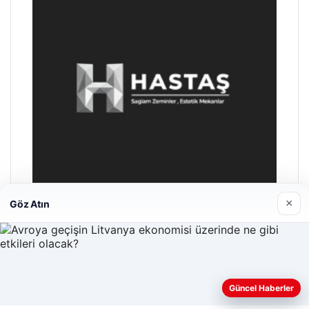
×
Göz Atın
Hastaş Beton
26/05/2026
Güncel Haberler
Web sitemizi nasıl kullandığınızı daha iyi anlayabilmek,