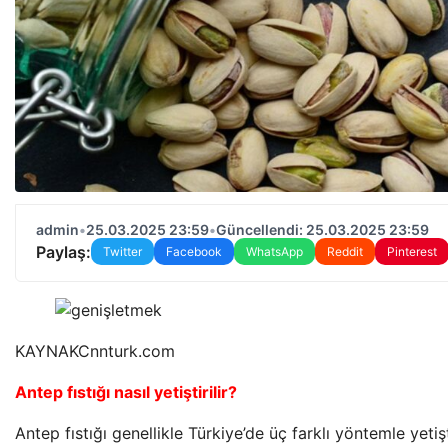
admin
•
25.03.2025 23:59
•
Güncellendi: 25.03.2025 23:59
Paylaş:
Twitter
Facebook
WhatsApp
Reddit
Pinterest
KAYNAK
Cnnturk.com
Antep fıstığı nasıl yetiştirilir?
Antep fıstığı genellikle Türkiye’de üç farklı yöntemle yetişti