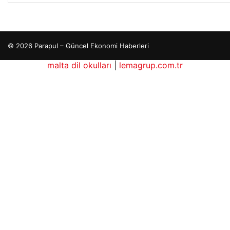
© 2026 Parapul – Güncel Ekonomi Haberleri
malta dil okulları
|
lemagrup.com.tr
o
ordhub