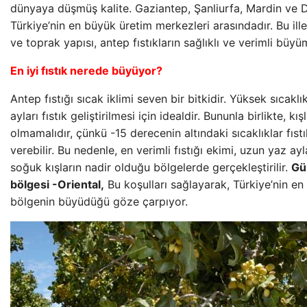
dünyaya düşmüş kalite. Gaziantep, Şanliurfa, Mardin ve Diy
Türkiye’nin en büyük üretim merkezleri arasındadır. Bu ille
ve toprak yapısı, antep fıstıkların sağlıklı ve verimli büyü
En iyi fıstık nerede büyüyor?
Antep fıstığı sıcak iklimi seven bir bitkidir. Yüksek sıcakl
ayları fıstık geliştirilmesi için idealdir. Bununla birlikte, k
olmamalıdır, çünkü -15 derecenin altındaki sıcaklıklar fıst
verebilir. Bu nedenle, en verimli fıstığı ekimi, uzun yaz ay
soğuk kışların nadir olduğu bölgelerde gerçekleştirilir.
Gü
bölgesi -Oriental,
Bu koşulları sağlayarak, Türkiye’nin en 
bölgenin büyüdüğü göze çarpıyor.