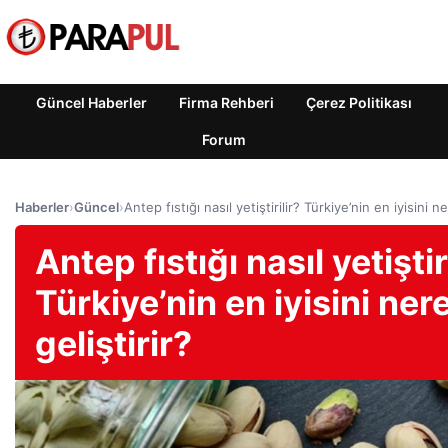
Güncel Haberler
Firma Rehberi
Çerez Politikası
Forum
Haberler
›
Güncel
›
Antep fıstığı nasıl yetiştirilir? Türkiye’nin en iyisini n
Antep fıstığı nasıl yetiştir
Türkiye’nin en iyisini ner
geliştirir?