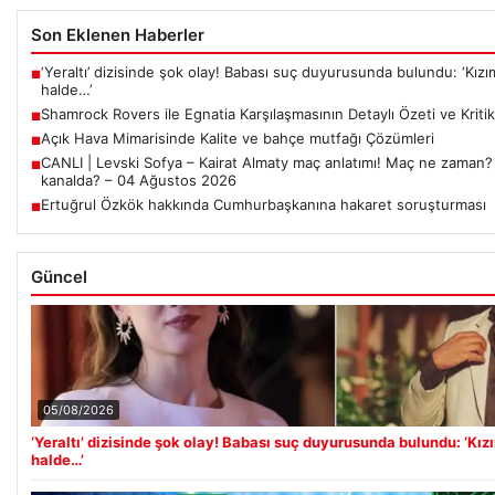
Son Eklenen Haberler
‘Yeraltı’ dizisinde şok olay! Babası suç duyurusunda bulundu: ‘Kızım
■
halde…’
Shamrock Rovers ile Egnatia Karşılaşmasının Detaylı Özeti ve Kritik
■
Açık Hava Mimarisinde Kalite ve bahçe mutfağı Çözümleri
■
CANLI | Levski Sofya – Kairat Almaty maç anlatımı! Maç ne zaman?
■
kanalda? – 04 Ağustos 2026
Ertuğrul Özkök hakkında Cumhurbaşkanına hakaret soruşturması
■
Güncel
05/08/2026
‘Yeraltı’ dizisinde şok olay! Babası suç duyurusunda bulundu: ‘Kız
halde…’