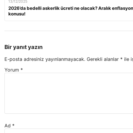
13/12/2025
2026’da bedelli askerlik ücreti ne olacak? Aralık enflasy
konusu!
Bir yanıt yazın
E-posta adresiniz yayınlanmayacak.
Gerekli alanlar
*
ile 
Yorum
*
Ad
*