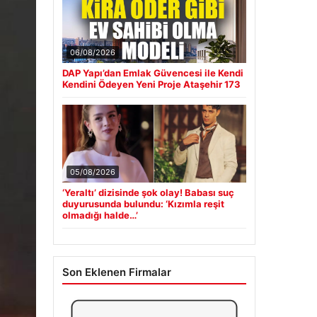
06/08/2026
DAP Yapı’dan Emlak Güvencesi ile Kendi
Kendini Ödeyen Yeni Proje Ataşehir 173
05/08/2026
‘Yeraltı’ dizisinde şok olay! Babası suç
duyurusunda bulundu: ‘Kızımla reşit
olmadığı halde…’
Son Eklenen Firmalar