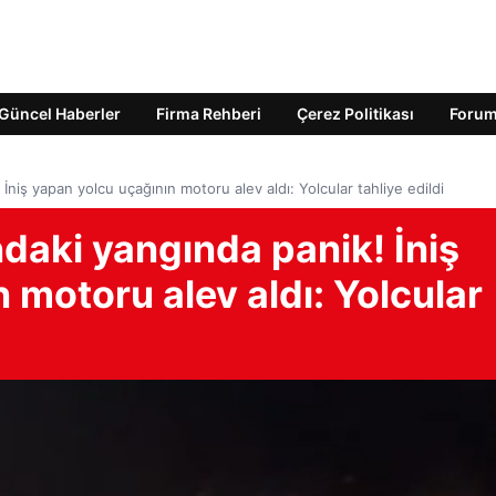
Güncel Haberler
Firma Rehberi
Çerez Politikası
Foru
İniş yapan yolcu uçağının motoru alev aldı: Yolcular tahliye edildi
daki yangında panik! İniş
 motoru alev aldı: Yolcular