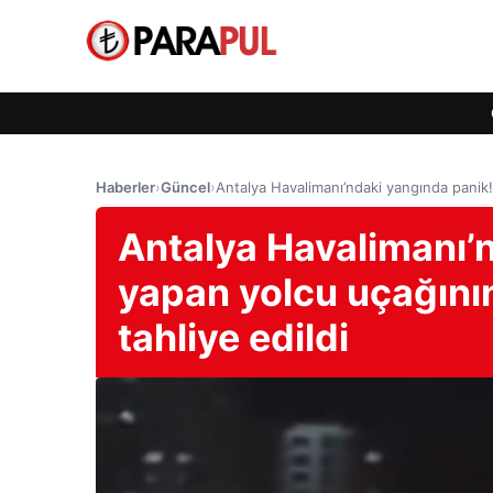
Haberler
›
Güncel
›
Antalya Havalimanı’ndaki yangında panik! 
Antalya Havalimanı’n
yapan yolcu uçağının
tahliye edildi