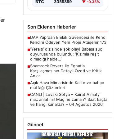
BTC
3059899
▼ -0.35%
a
ler
Son Eklenen Haberler
DAP Yapı’dan Emlak Güvencesi ile Kendi
■
Kendini Ödeyen Yeni Proje Ataşehir 173
‘Yeraltı’ dizisinde şok olay! Babası suç
■
duyurusunda bulundu: ‘Kızımla reşit
olmadığı halde…’
Shamrock Rovers ile Egnatia
■
Karşılaşmasının Detaylı Özeti ve Kritik
Anlar
Açık Hava Mimarisinde Kalite ve bahçe
■
mutfağı Çözümleri
CANLI | Levski Sofya – Kairat Almaty
■
maç anlatımı! Maç ne zaman? Saat kaçta
ve hangi kanalda? – 04 Ağustos 2026
Güncel