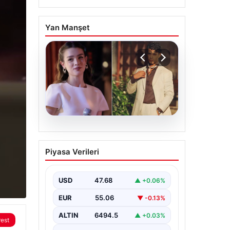
Yan Manşet
05.08.2026
‘Yeraltı’ dizisinde şok
Piyasa Verileri
olay! Babası suç
duyurusunda bulundu:
‘Kızımla reşit olmadığı
USD
47.68
▲ +0.06%
halde…’
EUR
55.06
▼ -0.13%
ALTIN
6494.5
▲ +0.03%
rest