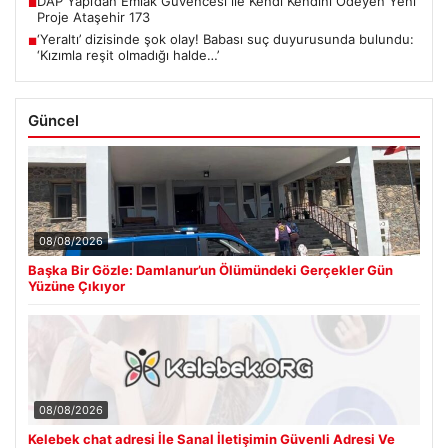
DAP Yapı’dan Emlak Güvencesi ile Kendi Kendini Ödeyen Yeni
■
Proje Ataşehir 173
‘Yeraltı’ dizisinde şok olay! Babası suç duyurusunda bulundu:
■
‘Kızımla reşit olmadığı halde…’
Güncel
08/08/2026
Başka Bir Gözle: Damlanur’un Ölümündeki Gerçekler Gün
Yüzüne Çıkıyor
08/08/2026
Kelebek chat adresi İle Sanal İletişimin Güvenli Adresi Ve