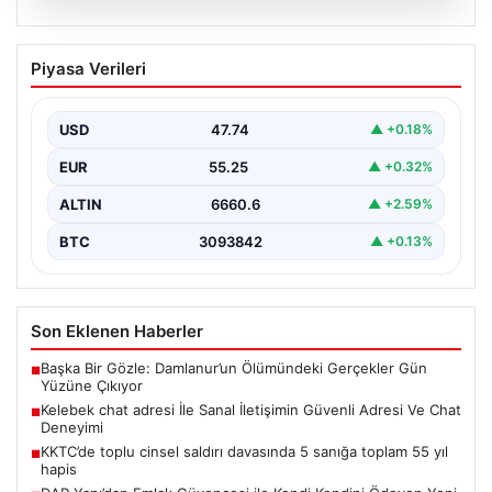
08.08.2026
Kelebek chat adresi İle Sanal İletişimin
Piyasa Verileri
Güvenli Adresi Ve Chat Deneyimi
İnternet çağında kullanıcıların kaliteli bir şekilde irtibat
kurması ciddi bir değer barındırmaktadır. Günümüzde
USD
47.74
▲ +0.18%
birçok…
EUR
55.25
▲ +0.32%
ALTIN
6660.6
▲ +2.59%
BTC
3093842
▲ +0.13%
Son Eklenen Haberler
Başka Bir Gözle: Damlanur’un Ölümündeki Gerçekler Gün
■
Yüzüne Çıkıyor
Kelebek chat adresi İle Sanal İletişimin Güvenli Adresi Ve Chat
■
Deneyimi
KKTC’de toplu cinsel saldırı davasında 5 sanığa toplam 55 yıl
■
hapis