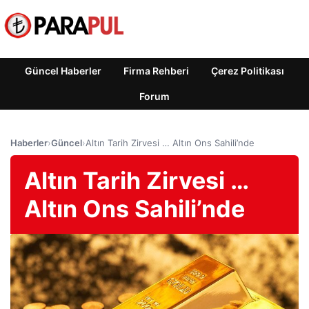
Güncel Haberler
Firma Rehberi
Çerez Politikası
Forum
Haberler
›
Güncel
›
Altın Tarih Zirvesi … Altın Ons Sahili’nde
Altın Tarih Zirvesi …
Altın Ons Sahili’nde