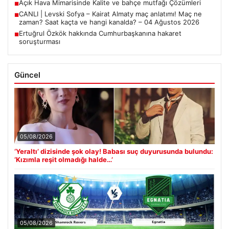
Açık Hava Mimarisinde Kalite ve bahçe mutfağı Çözümleri
■
CANLI | Levski Sofya – Kairat Almaty maç anlatımı! Maç ne
■
zaman? Saat kaçta ve hangi kanalda? – 04 Ağustos 2026
Ertuğrul Özkök hakkında Cumhurbaşkanına hakaret
■
soruşturması
Güncel
05/08/2026
‘Yeraltı’ dizisinde şok olay! Babası suç duyurusunda bulundu:
‘Kızımla reşit olmadığı halde…’
05/08/2026