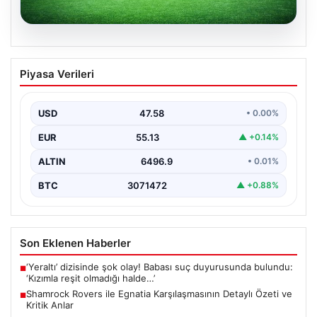
05.08.2026
Shamrock Rovers ile Egnatia
Piyasa Verileri
Karşılaşmasının Detaylı Özeti ve Kritik
Anlar
USD
47.58
• 0.00%
İrlanda temsilcisi Shamrock Rovers, Avrupa kupaları
mücadelesinde Egnatia’yı ağırladı ve sahadan 3-1’lik net
EUR
55.13
▲ +0.14%
bir…
ALTIN
6496.9
• 0.01%
BTC
3071472
▲ +0.88%
Son Eklenen Haberler
‘Yeraltı’ dizisinde şok olay! Babası suç duyurusunda bulundu:
■
‘Kızımla reşit olmadığı halde…’
Shamrock Rovers ile Egnatia Karşılaşmasının Detaylı Özeti ve
■
Kritik Anlar