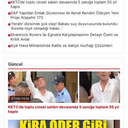
KKTC’de toplu cinsel saldırı davasında 5 sanığa toplam 55 yıl
■
hapis
DAP Yapı’dan Emlak Güvencesi ile Kendi Kendini Ödeyen Yeni
■
Proje Ataşehir 173
‘Yeraltı’ dizisinde şok olay! Babası suç duyurusunda bulundu:
■
‘Kızımla reşit olmadığı halde…’
Shamrock Rovers ile Egnatia Karşılaşmasının Detaylı Özeti ve
■
Kritik Anlar
Açık Hava Mimarisinde Kalite ve bahçe mutfağı Çözümleri
■
Güncel
07/08/2026
KKTC’de toplu cinsel saldırı davasında 5 sanığa toplam 55 yıl
hapis