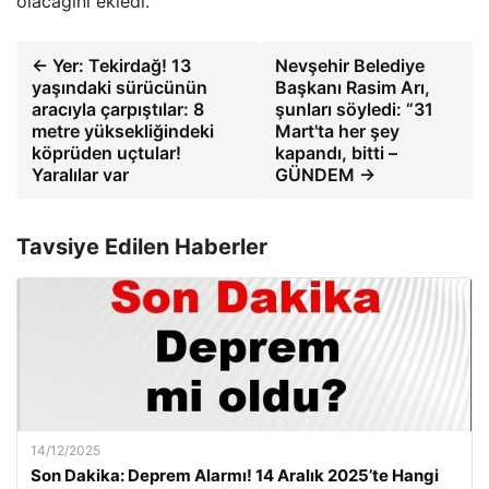
olacağını ekledi.
← Yer: Tekirdağ! 13
Nevşehir Belediye
yaşındaki sürücünün
Başkanı Rasim Arı,
aracıyla çarpıştılar: 8
şunları söyledi: “31
metre yüksekliğindeki
Mart'ta her şey
köprüden uçtular!
kapandı, bitti –
Yaralılar var
GÜNDEM →
Tavsiye Edilen Haberler
14/12/2025
Son Dakika: Deprem Alarmı! 14 Aralık 2025’te Hangi