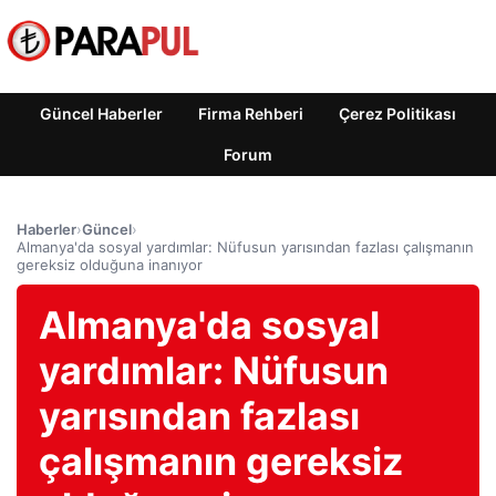
Güncel Haberler
Firma Rehberi
Çerez Politikası
Forum
Haberler
›
Güncel
›
Almanya'da sosyal yardımlar: Nüfusun yarısından fazlası çalışmanın
gereksiz olduğuna inanıyor
Almanya'da sosyal
yardımlar: Nüfusun
yarısından fazlası
çalışmanın gereksiz