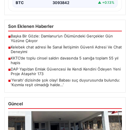
BTC
3093842
▲ +0.13%
Son Eklenen Haberler
Başka Bir Gözle: Damlanur’un Ölümündeki Gerçekler Gün
■
Yüzüne Çıkıyor
Kelebek chat adresi İle Sanal İletişimin Güvenli Adresi Ve Chat
■
Deneyimi
KKTC’de toplu cinsel saldırı davasında 5 sanığa toplam 55 yıl
■
hapis
DAP Yapı’dan Emlak Güvencesi ile Kendi Kendini Ödeyen Yeni
■
Proje Ataşehir 173
‘Yeraltı’ dizisinde şok olay! Babası suç duyurusunda bulundu:
■
‘Kızımla reşit olmadığı halde…’
Güncel