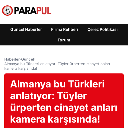
Güncel Haberler
Firma Rehberi
Çerez Politikası
Forum
Haberler
›
Güncel
›
Almanya bu Türkleri anlatıyor: Tüyler ürperten cinayet anları
kamera karşısında!
Almanya bu Türkleri
anlatıyor: Tüyler
ürperten cinayet anları
kamera karşısında!