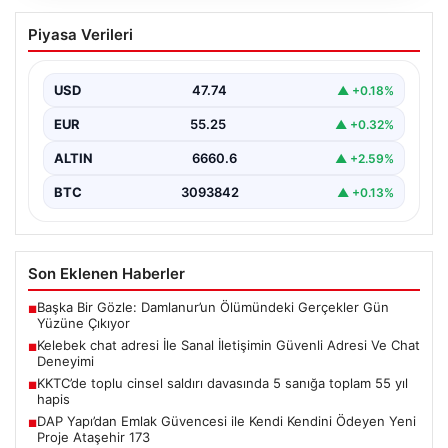
Kelebek chat adresi İle Sanal İletişimin
Piyasa Verileri
Güvenli Adresi Ve Chat Deneyimi
İnternet çağında kullanıcıların kaliteli bir şekilde irtibat
kurması ciddi bir değer barındırmaktadır. Günümüzde
USD
47.74
▲ +0.18%
birçok…
EUR
55.25
▲ +0.32%
ALTIN
6660.6
▲ +2.59%
BTC
3093842
▲ +0.13%
Son Eklenen Haberler
Başka Bir Gözle: Damlanur’un Ölümündeki Gerçekler Gün
■
Yüzüne Çıkıyor
Kelebek chat adresi İle Sanal İletişimin Güvenli Adresi Ve Chat
■
Deneyimi
KKTC’de toplu cinsel saldırı davasında 5 sanığa toplam 55 yıl
■
hapis
DAP Yapı’dan Emlak Güvencesi ile Kendi Kendini Ödeyen Yeni
■
Proje Ataşehir 173