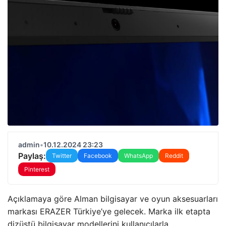
admin
•
10.12.2024 23:23
Paylaş:
Twitter
Facebook
WhatsApp
Reddit
Pinterest
Açıklamaya göre Alman bilgisayar ve oyun aksesuarları
markası ERAZER Türkiye’ye gelecek. Marka ilk etapta
dizüstü bilgisayar modellerini kullanıcılarla