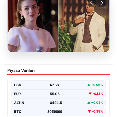
05.08.2026
‘Yeraltı’ dizisinde şok olay! Babası suç
Piyasa Verileri
duyurusunda bulundu: ‘Kızımla reşit
olmadığı halde…’
USD
47.68
▲ +0.06%
EUR
55.06
▼ -0.13%
ALTIN
6494.5
▲ +0.03%
BTC
3059899
▼ -0.35%