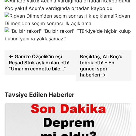
Ali
Koç yaktı! Acun'a vardığında ortadan kayboldu
Rıdvan
Dilmen'den seçim sonrası ilk açıklama!
''Bu bir rekor!'' “Türkiye'de hiçbir kulüp
bunun yanına yaklaşamaz.”
← Gamze Özçelik'in eşi
Beşiktaş, Ali Koç'u
Reşad Strik aşkını ilan etti!
tebrik etti! – En
“Umarım cennette bile…”
güncel spor
haberleri →
Tavsiye Edilen Haberler