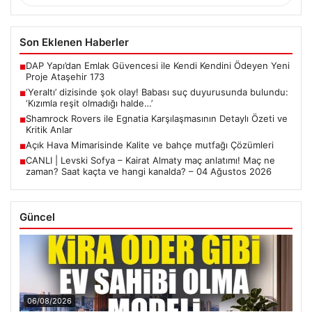
Son Eklenen Haberler
DAP Yapı’dan Emlak Güvencesi ile Kendi Kendini Ödeyen Yeni
■
Proje Ataşehir 173
‘Yeraltı’ dizisinde şok olay! Babası suç duyurusunda bulundu:
■
‘Kızımla reşit olmadığı halde…’
Shamrock Rovers ile Egnatia Karşılaşmasının Detaylı Özeti ve
■
Kritik Anlar
Açık Hava Mimarisinde Kalite ve bahçe mutfağı Çözümleri
■
CANLI | Levski Sofya – Kairat Almaty maç anlatımı! Maç ne
■
zaman? Saat kaçta ve hangi kanalda? – 04 Ağustos 2026
Güncel
06/08/2026