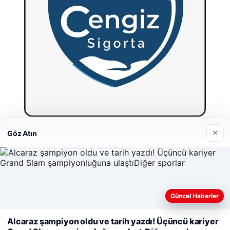
×
Göz Atın
Hastaş Beton
26/05/2026
Güncel Haberler
Web sitemizi nasıl kullandığınızı daha iyi anlayabilmek,
deneyiminizi kişiselleştirmek ve geliştirmek amacıyla çerezler
Alcaraz şampiyon oldu ve tarih yazdı! Üçüncü kariyer
kullanıyoruz.
Çerez Politikamız