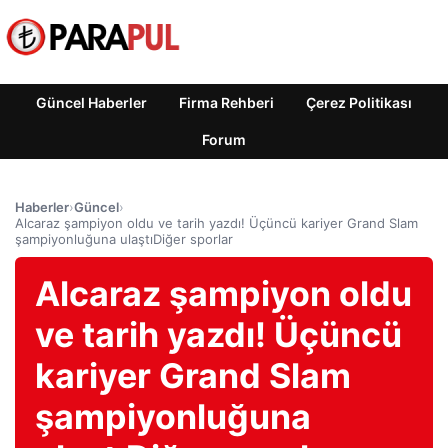
Güncel Haberler
Firma Rehberi
Çerez Politikası
Forum
Haberler
›
Güncel
›
Alcaraz şampiyon oldu ve tarih yazdı! Üçüncü kariyer Grand Slam
şampiyonluğuna ulaştıDiğer sporlar
Alcaraz şampiyon oldu
ve tarih yazdı! Üçüncü
kariyer Grand Slam
şampiyonluğuna