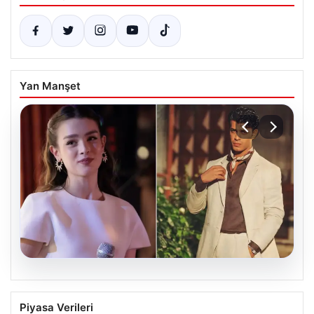
Yan Manşet
05.08.2026
‘Yeraltı’ dizisinde şok olay! Babası suç
Piyasa Verileri
duyurusunda bulundu: ‘Kızımla reşit