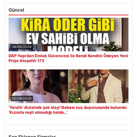
Güncel
06/08/2026
DAP Yapı’dan Emlak Güvencesi ile Kendi Kendini Ödeyen Yeni
Proje Ataşehir 173
05/08/2026
‘Yeraltı’ dizisinde şok olay! Babası suç duyurusunda bulundu:
‘Kızımla reşit olmadığı halde…’
Son Eklenen Firmalar