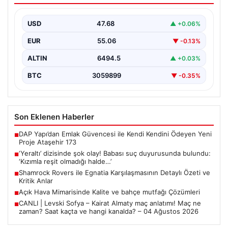
olmadığı halde…’
USD
47.68
▲ +0.06%
EUR
55.06
▼ -0.13%
ALTIN
6494.5
▲ +0.03%
BTC
3059899
▼ -0.35%
Son Eklenen Haberler
DAP Yapı’dan Emlak Güvencesi ile Kendi Kendini Ödeyen Yeni
■
Proje Ataşehir 173
‘Yeraltı’ dizisinde şok olay! Babası suç duyurusunda bulundu:
■
‘Kızımla reşit olmadığı halde…’
Shamrock Rovers ile Egnatia Karşılaşmasının Detaylı Özeti ve
■
Kritik Anlar
Açık Hava Mimarisinde Kalite ve bahçe mutfağı Çözümleri
■
CANLI | Levski Sofya – Kairat Almaty maç anlatımı! Maç ne
■
zaman? Saat kaçta ve hangi kanalda? – 04 Ağustos 2026