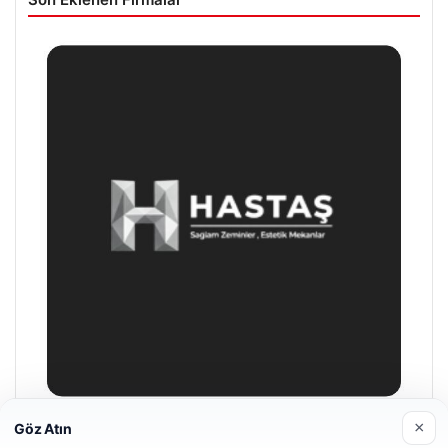
×
Göz Atın
Hastaş Beton