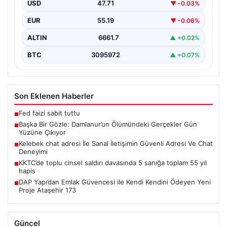
USD
47.71
▼ -0.03%
Van’ın Başkale ilçesinde yaşanan ve uzun süredir
gizemini koruyan olayın perde arkası aralanmaya
EUR
55.19
▼ -0.06%
başladı.…
ALTIN
6661.7
▲ +0.02%
BTC
3095972
▲ +0.07%
Son Eklenen Haberler
Fed faizi sabit tuttu
■
Başka Bir Gözle: Damlanur’un Ölümündeki Gerçekler Gün
■
Yüzüne Çıkıyor
Kelebek chat adresi İle Sanal İletişimin Güvenli Adresi Ve Chat
■
Deneyimi
KKTC’de toplu cinsel saldırı davasında 5 sanığa toplam 55 yıl
■
hapis
DAP Yapı’dan Emlak Güvencesi ile Kendi Kendini Ödeyen Yeni
■
Proje Ataşehir 173
Güncel