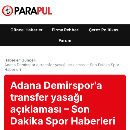
Güncel Haberler
Firma Rehberi
Çerez Politikası
Forum
Haberler
›
Güncel
›
Adana Demirspor'a transfer yasağı açıklaması – Son Dakika Spor
Haberleri
Adana Demirspor'a
transfer yasağı
açıklaması – Son
Dakika Spor Haberleri