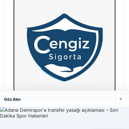
×
Göz Atın
Hastaş Beton
26/05/2026