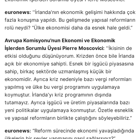
euronews:
''İrlanda'nın ekonomik gelişimi hakkında çok
fazla konuşma yapıldı. Bu gelişmede yapısal reformların
rolü neydi? “Ülke ekonomisi daha da esnek hale geldi.”
Avrupa Komisyonu'nun Ekonomi ve Ekonomik
İşlerden Sorumlu Üyesi Pierre Moscovici:
''İkisinin de
etkisi olduğunu düşünüyorum. Krizden önce bile İrlanda
açık bir ekonomiye sahipti. Esnek bir işgücü piyasasına
sahip, birkaç sektörde uzmanlaşmış küçük bir
ekonomidir. Ayrıca kriz nedeniyle bazı vergi reformları
yapılmış ve ülke bu vergi programını uygulamaya
koymuştur. İrlanda'yı kriz programının dışında
tutamayız. Ayrıca işgücü ve üretim piyasalarında bazı
yeni politikalar uygulamaya konmuştur. Özetle esneklik
ve yapısal reformların birlikte çalıştığını söyleyebiliriz.”
euronews:
“Reform sürecinde ekonomi yavaşladığında
ülkelerin bir şeyler yapmasını nasıl sağlarsınız?”