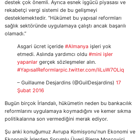
destek çok önemli. Ayrıca esnek işgücü piyasası ve
rekabetçi vergi sistemi de bu gelişmeyi
desteklemektedir. “Hükümet bu yapısal reformları
sağlık sektöründe uygulamaya çalıştı ancak başarılı
olamadı.”
Asgari ücret içeride
#Almanya
işleri yok
etmedi. Aslında yardımcı oldu
#mini işler
yapanlar
gerçek sözleşmeler alın.
#YapısalReformlar
pic.twitter.com/IiLuW7OLiq
– Guillaume Desjardins (@GuilDesjardins)
17
Şubat 2016
Bugün birçok İrlandalı, hükümetin neden bu bankacılık
reformlarını uygulamaya koymadığını ve kemer sıkma
politikalarına son vermediğini merak ediyor.
Şu anki konuğumuz Avrupa Komisyonu'nun Ekonomi ve
Ekonomik İşlerden Sorumlu Üyesi Pierre Moscovici.