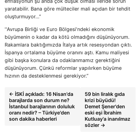
enflasyonun şu anda çok düşük olması ileride sorun
yaratabilir. Bana göre mülteciler mali açıdan bir tehdit
oluşturmuyor…”
''Avrupa Birliği ve Euro Bölgesi'ndeki ekonomik
büyümenin o kadar da kötü olmadığını düşünüyorum.
Rakamlara baktığımızda İtalya artık resesyondan çıktı.
İspanya ortalama büyüme oranını aştı. Kamu maliyesi
gibi başka konulara da odaklanmamız gerektiğini
düşünüyorum. Çünkü reformlar yapılırken büyüme
hızının da desteklenmesi gerekiyor.”
← İSKİ açıkladı: 16 Nisan'da
59 bin liralık gıda
barajlarda son durum ne?
krizi büyüdü!
İstanbul barajlarının doluluk
Demet Şener'den
oranı nedir? – Türkiye'den
eski eşi İbrahim
son dakika haberleri
Kutluay'a inanılmaz
sözler →