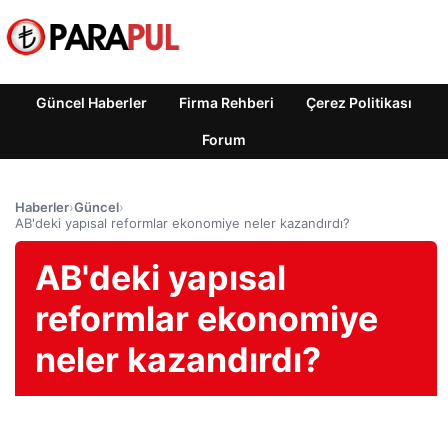
Güncel Haberler
Firma Rehberi
Çerez Politikası
Forum
Haberler
›
Güncel
›
AB'deki yapısal reformlar ekonomiye neler kazandırdı?
AB'deki yapısal
reformlar ekonomiye
neler kazandırdı?