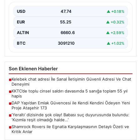
Kuzey Kıbrıs’ta, 18 yaşındaki bir kadına yönelik
gerçekleşen toplu cinsel saldırı ve bu saldırının…
USD
47.74
▲ +0.18%
EUR
55.25
▲ +0.32%
ALTIN
6660.6
▲ +2.59%
BTC
3091210
▲ +1.02%
Son Eklenen Haberler
Kelebek chat adresi İle Sanal İletişimin Güvenli Adresi Ve Chat
■
Deneyimi
KKTC’de toplu cinsel saldırı davasında 5 sanığa toplam 55 yıl
■
hapis
DAP Yapı’dan Emlak Güvencesi ile Kendi Kendini Ödeyen Yeni
■
Proje Ataşehir 173
‘Yeraltı’ dizisinde şok olay! Babası suç duyurusunda bulundu:
■
‘Kızımla reşit olmadığı halde…’
Shamrock Rovers ile Egnatia Karşılaşmasının Detaylı Özeti ve
■
Kritik Anlar