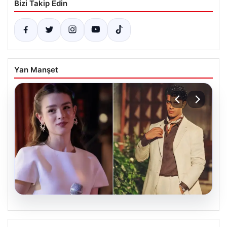
Bizi Takip Edin
Yan Manşet
05.08.2026
‘Yeraltı’ dizisinde şok olay! Babası suç