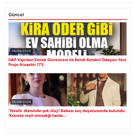
Güncel
06/08/2026
DAP Yapı’dan Emlak Güvencesi ile Kendi Kendini Ödeyen Yeni
Proje Ataşehir 173
05/08/2026
‘Yeraltı’ dizisinde şok olay! Babası suç duyurusunda bulundu:
‘Kızımla reşit olmadığı halde…’