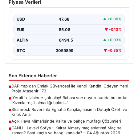
Piyasa Verileri
duyurusunda bulundu: ‘Kızımla reşit
olmadığı halde…’
USD
47.68
▲ +0.06%
EUR
55.06
▼ -0.13%
ALTIN
6494.5
▲ +0.03%
BTC
3059899
▼ -0.35%
Son Eklenen Haberler
DAP Yapı’dan Emlak Güvencesi ile Kendi Kendini Ödeyen Yeni
■
Proje Ataşehir 173
‘Yeraltı’ dizisinde şok olay! Babası suç duyurusunda bulundu:
■
‘Kızımla reşit olmadığı halde…’
Shamrock Rovers ile Egnatia Karşılaşmasının Detaylı Özeti ve
■
Kritik Anlar
Açık Hava Mimarisinde Kalite ve bahçe mutfağı Çözümleri
■
CANLI | Levski Sofya – Kairat Almaty maç anlatımı! Maç ne
■
zaman? Saat kaçta ve hangi kanalda? – 04 Ağustos 2026