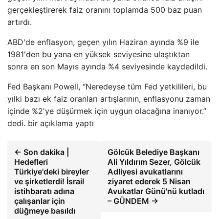
gerçekleştirerek faiz oranını toplamda 500 baz puan
artırdı.
ABD'de enflasyon, geçen yılın Haziran ayında %9 ile
1981'den bu yana en yüksek seviyesine ulaştıktan
sonra en son Mayıs ayında %4 seviyesinde kaydedildi.
Fed Başkanı Powell, “Neredeyse tüm Fed yetkilileri, bu
yılki bazı ek faiz oranları artışlarının, enflasyonu zaman
içinde %2'ye düşürmek için uygun olacağına inanıyor.”
dedi. bir açıklama yaptı
← Son dakika |
Gölcük Belediye Başkanı
Hedefleri
Ali Yıldırım Sezer, Gölcük
Türkiye'deki bireyler
Adliyesi avukatlarını
ve şirketlerdi! İsrail
ziyaret ederek 5 Nisan
istihbaratı adına
Avukatlar Günü'nü kutladı
çalışanlar için
– GÜNDEM →
düğmeye basıldı