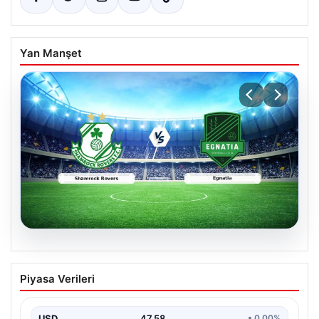
Yan Manşet
05.08.2026
Shamrock Rovers ile Egnatia
Piyasa Verileri
Karşılaşmasının Detaylı Özeti ve Kritik
Anlar
USD
47.58
• 0.00%