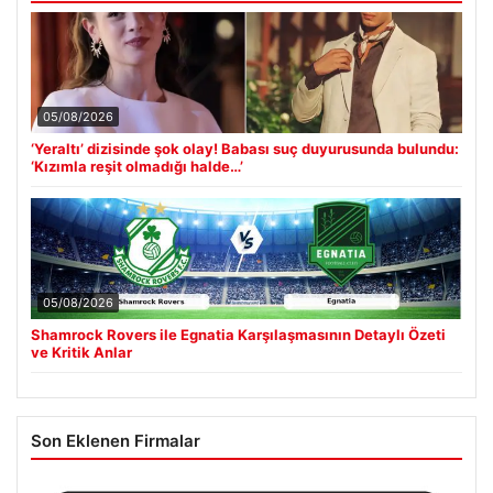
05/08/2026
‘Yeraltı’ dizisinde şok olay! Babası suç duyurusunda bulundu:
‘Kızımla reşit olmadığı halde…’
05/08/2026
Shamrock Rovers ile Egnatia Karşılaşmasının Detaylı Özeti
ve Kritik Anlar
Son Eklenen Firmalar