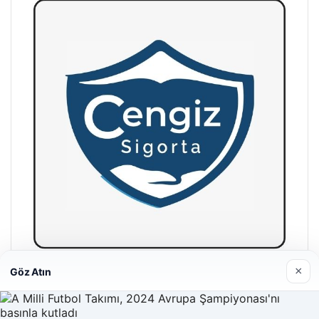
×
Göz Atın
Hastaş Beton
26/05/2026