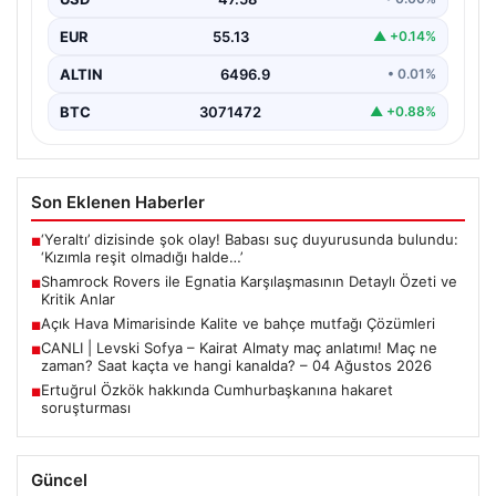
İrlanda temsilcisi Shamrock Rovers, Avrupa kupaları
mücadelesinde Egnatia’yı ağırladı ve sahadan 3-1’lik net
EUR
55.13
▲ +0.14%
bir…
ALTIN
6496.9
• 0.01%
BTC
3071472
▲ +0.88%
Son Eklenen Haberler
‘Yeraltı’ dizisinde şok olay! Babası suç duyurusunda bulundu:
■
‘Kızımla reşit olmadığı halde…’
Shamrock Rovers ile Egnatia Karşılaşmasının Detaylı Özeti ve
■
Kritik Anlar
Açık Hava Mimarisinde Kalite ve bahçe mutfağı Çözümleri
■
CANLI | Levski Sofya – Kairat Almaty maç anlatımı! Maç ne
■
zaman? Saat kaçta ve hangi kanalda? – 04 Ağustos 2026
Ertuğrul Özkök hakkında Cumhurbaşkanına hakaret
■
soruşturması
Güncel