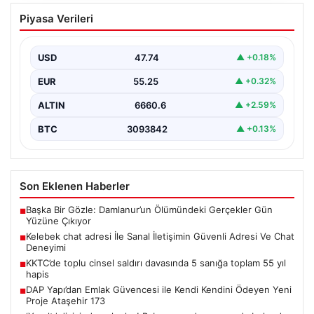
Kelebek chat adresi İle Sanal İletişimin
Piyasa Verileri
Güvenli Adresi Ve Chat Deneyimi
İnternet çağında kullanıcıların kaliteli bir şekilde irtibat
kurması ciddi bir değer barındırmaktadır. Günümüzde
USD
47.74
▲ +0.18%
birçok…
EUR
55.25
▲ +0.32%
ALTIN
6660.6
▲ +2.59%
BTC
3093842
▲ +0.13%
Son Eklenen Haberler
Başka Bir Gözle: Damlanur’un Ölümündeki Gerçekler Gün
■
Yüzüne Çıkıyor
Kelebek chat adresi İle Sanal İletişimin Güvenli Adresi Ve Chat
■
Deneyimi
KKTC’de toplu cinsel saldırı davasında 5 sanığa toplam 55 yıl
■
hapis
DAP Yapı’dan Emlak Güvencesi ile Kendi Kendini Ödeyen Yeni
■
Proje Ataşehir 173