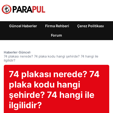
Güncel Haberler
Firma Rehberi
Çerez Politikası
Forum
Haberler
›
Güncel
›
74 plakası nerede? 74 plaka kodu hangi şehirde? 74 hangi ile
ilgilidir?
74 plakası nerede? 74
plaka kodu hangi
şehirde? 74 hangi ile
ilgilidir?