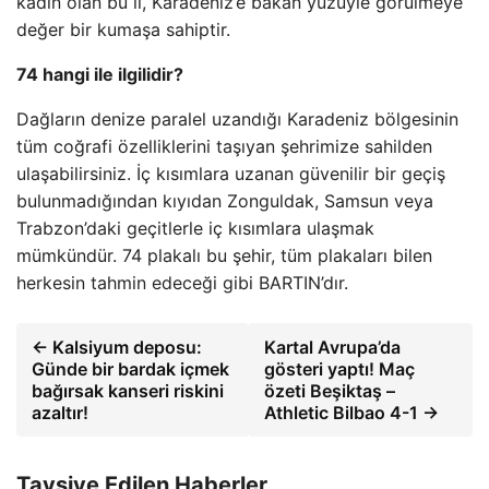
kadın olan bu il, Karadeniz’e bakan yüzüyle görülmeye
değer bir kumaşa sahiptir.
74 hangi ile ilgilidir?
Dağların denize paralel uzandığı Karadeniz bölgesinin
tüm coğrafi özelliklerini taşıyan şehrimize sahilden
ulaşabilirsiniz. İç kısımlara uzanan güvenilir bir geçiş
bulunmadığından kıyıdan Zonguldak, Samsun veya
Trabzon’daki geçitlerle iç kısımlara ulaşmak
mümkündür. 74 plakalı bu şehir, tüm plakaları bilen
herkesin tahmin edeceği gibi BARTIN’dır.
← Kalsiyum deposu:
Kartal Avrupa’da
Günde bir bardak içmek
gösteri yaptı! Maç
bağırsak kanseri riskini
özeti Beşiktaş –
azaltır!
Athletic Bilbao 4-1 →
Tavsiye Edilen Haberler