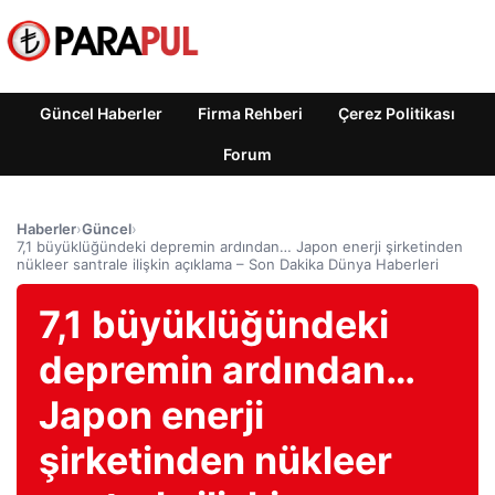
Güncel Haberler
Firma Rehberi
Çerez Politikası
Forum
Haberler
›
Güncel
›
7,1 büyüklüğündeki depremin ardından… Japon enerji şirketinden
nükleer santrale ilişkin açıklama – Son Dakika Dünya Haberleri
7,1 büyüklüğündeki
depremin ardından…
Japon enerji
şirketinden nükleer