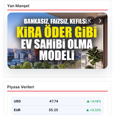
Yan Manşet
06.08.2026
DAP Yapı’dan Emlak Güvencesi ile Kendi
Piyasa Verileri
Kendini Ödeyen Yeni Proje Ataşehir 173
Gayrimenkul sektöründe yenilikçi projeleriyle dikkat
çeken DAP Gayrimenkul Geliştirme, müşterilerine
USD
47.74
▲ +0.18%
sunduğu yeni yaşam modeliyle…
EUR
55.25
▲ +0.32%