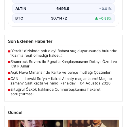
ALTIN
6496.9
• 0.01%
BTC
3071472
▲ +0.88%
Son Eklenen Haberler
‘Yeraltı’ dizisinde şok olay! Babası suç duyurusunda bulundu:
■
‘Kızımla reşit olmadığı halde…’
Shamrock Rovers ile Egnatia Karşılaşmasının Detaylı Özeti ve
■
Kritik Anlar
Açık Hava Mimarisinde Kalite ve bahçe mutfağı Çözümleri
■
CANLI | Levski Sofya – Kairat Almaty maç anlatımı! Maç ne
■
zaman? Saat kaçta ve hangi kanalda? – 04 Ağustos 2026
Ertuğrul Özkök hakkında Cumhurbaşkanına hakaret
■
soruşturması
Güncel