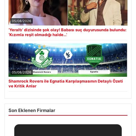
05/08/2026
‘Yeraltı’ dizisinde şok olay! Babası suç duyurusunda bulundu:
‘Kızımla reşit olmadığı halde…’
05/08/2026
Shamrock Rovers ile Egnatia Karşılaşmasının Detaylı Özeti
ve Kritik Anlar
Son Eklenen Firmalar