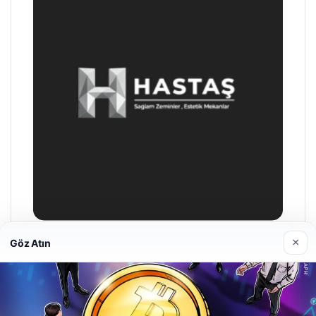
×
Göz Atın
Hastaş Beton
26/05/2026