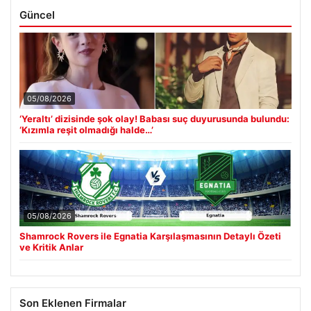
Güncel
05/08/2026
‘Yeraltı’ dizisinde şok olay! Babası suç duyurusunda bulundu:
‘Kızımla reşit olmadığı halde…’
05/08/2026
Shamrock Rovers ile Egnatia Karşılaşmasının Detaylı Özeti
ve Kritik Anlar
Son Eklenen Firmalar