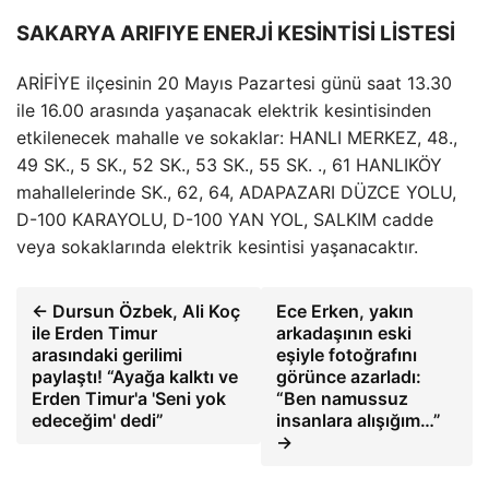
SAKARYA ARIFIYE ENERJİ KESİNTİSİ LİSTESİ
ARİFİYE ilçesinin 20 Mayıs Pazartesi günü saat 13.30
ile 16.00 arasında yaşanacak elektrik kesintisinden
etkilenecek mahalle ve sokaklar: HANLI MERKEZ, 48.,
49 SK., 5 SK., 52 SK., 53 SK., 55 SK. ., 61 HANLIKÖY
mahallelerinde SK., 62, 64, ADAPAZARI DÜZCE YOLU,
D-100 KARAYOLU, D-100 YAN YOL, SALKIM cadde
veya sokaklarında elektrik kesintisi yaşanacaktır.
← Dursun Özbek, Ali Koç
Ece Erken, yakın
ile Erden Timur
arkadaşının eski
arasındaki gerilimi
eşiyle fotoğrafını
paylaştı! “Ayağa kalktı ve
görünce azarladı:
Erden Timur'a 'Seni yok
“Ben namussuz
edeceğim' dedi”
insanlara alışığım…”
→