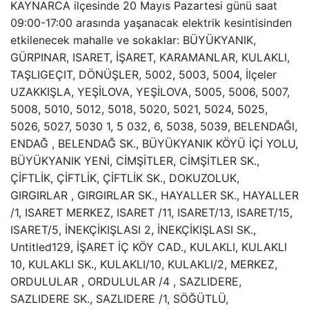
KAYNARCA ilçesinde 20 Mayıs Pazartesi günü saat
09:00-17:00 arasında yaşanacak elektrik kesintisinden
etkilenecek mahalle ve sokaklar: BÜYÜKYANIK,
GÜRPINAR, ISARET, İŞARET, KARAMANLAR, KULAKLI,
TAŞLIGEÇIT, DÖNÜŞLER, 5002, 5003, 5004, İlçeler
UZAKKIŞLA, YEŞİLOVA, YEŞİLOVA, 5005, 5006, 5007,
5008, 5010, 5012, 5018, 5020, 5021, 5024, 5025,
5026, 5027, 5030 1, 5 032, 6, 5038, 5039, BELENDAĞI,
ENDAĞ , BELENDAĞ SK., BÜYÜKYANIK KÖYÜ İÇİ YOLU,
BÜYÜKYANIK YENİ, CİMŞİTLER, CİMŞİTLER SK.,
ÇİFTLİK, ÇİFTLİK, ÇİFTLİK SK., DOKUZOLUK,
GIRGIRLAR , GIRGIRLAR SK., HAYALLER SK., HAYALLER
/1, ISARET MERKEZ, ISARET /11, ISARET/13, ISARET/15,
ISARET/5, İNEKÇİKIŞLASI 2, İNEKÇİKIŞLASI SK.,
Untitled129, İŞARET İÇ KÖY CAD., KULAKLI, KULAKLI
10, KULAKLI SK., KULAKLI/10, KULAKLI/2, MERKEZ,
ORDULULAR , ORDULULAR /4 , SAZLIDERE,
SAZLIDERE SK., SAZLIDERE /1, SÖĞÜTLÜ,