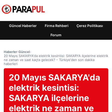
Güncel Haberler
Firma Rehberi
Çerez Politikası
Forum
Haberler
›
Güncel
›
20 Mayıs SAKARYA'da elektrik kesintisi: SAKARYA ilçelerine elektrik
ne zaman ve saat kaçta gelecek? – Türkiye'den son dakika
haberleri
20 Mayıs SAKARYA'da
elektrik kesintisi:
SAKARYA ilçelerine
elektrik ne zaman ve