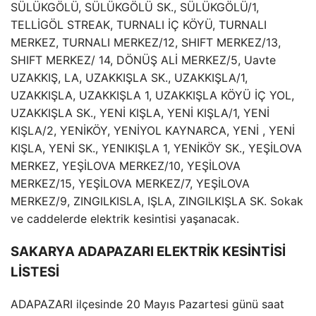
SÜLÜKGÖLÜ, SÜLÜKGÖLÜ SK., SÜLÜKGÖLÜ/1,
TELLİGÖL STREAK, TURNALI İÇ KÖYÜ, TURNALI
MERKEZ, TURNALI MERKEZ/12, SHIFT MERKEZ/13,
SHIFT MERKEZ/ 14, DÖNÜŞ ALİ MERKEZ/5, Uavte
UZAKKIŞ, LA, UZAKKIŞLA SK., UZAKKIŞLA/1,
UZAKKIŞLA, UZAKKIŞLA 1, UZAKKIŞLA KÖYÜ İÇ YOL,
UZAKKIŞLA SK., YENİ KIŞLA, YENİ KIŞLA/1, YENİ
KIŞLA/2, YENİKÖY, YENİYOL KAYNARCA, YENİ , YENİ
KIŞLA, YENİ SK., YENIKIŞLA 1, YENİKÖY SK., YEŞİLOVA
MERKEZ, YEŞİLOVA MERKEZ/10, YEŞİLOVA
MERKEZ/15, YEŞİLOVA MERKEZ/7, YEŞİLOVA
MERKEZ/9, ZINGILKISLA, IŞLA, ZINGILKIŞLA SK. Sokak
ve caddelerde elektrik kesintisi yaşanacak.
SAKARYA ADAPAZARI ELEKTRİK KESİNTİSİ
LİSTESİ
ADAPAZARI ilçesinde 20 Mayıs Pazartesi günü saat