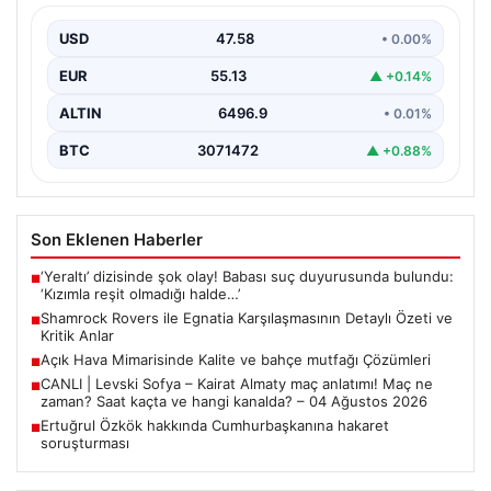
Anlar
USD
47.58
• 0.00%
İrlanda temsilcisi Shamrock Rovers, Avrupa kupaları
mücadelesinde Egnatia’yı ağırladı ve sahadan 3-1’lik net
EUR
55.13
▲ +0.14%
bir…
ALTIN
6496.9
• 0.01%
BTC
3071472
▲ +0.88%
Son Eklenen Haberler
‘Yeraltı’ dizisinde şok olay! Babası suç duyurusunda bulundu:
■
‘Kızımla reşit olmadığı halde…’
Shamrock Rovers ile Egnatia Karşılaşmasının Detaylı Özeti ve
■
Kritik Anlar
Açık Hava Mimarisinde Kalite ve bahçe mutfağı Çözümleri
■
CANLI | Levski Sofya – Kairat Almaty maç anlatımı! Maç ne
■
zaman? Saat kaçta ve hangi kanalda? – 04 Ağustos 2026
Ertuğrul Özkök hakkında Cumhurbaşkanına hakaret
■
soruşturması