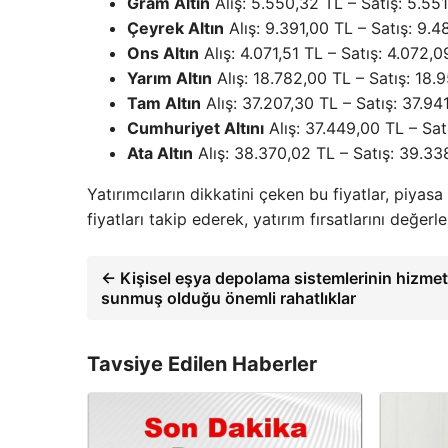
Gram Altın
Alış: 5.550,32 TL – Satış: 5.55
Çeyrek Altın
Alış: 9.391,00 TL – Satış: 9.
Ons Altın
Alış: 4.071,51 TL – Satış: 4.072,0
Yarım Altın
Alış: 18.782,00 TL – Satış: 18.
Tam Altın
Alış: 37.207,30 TL – Satış: 37.94
Cumhuriyet Altını
Alış: 37.449,00 TL – Sat
Ata Altın
Alış: 38.370,02 TL – Satış: 39.33
Yatırımcıların dikkatini çeken bu fiyatlar, piyasa
fiyatları takip ederek, yatırım fırsatlarını değ
← Kişisel eşya depolama sistemlerinin hizmet
sunmuş olduğu önemli rahatlıklar
Tavsiye Edilen Haberler