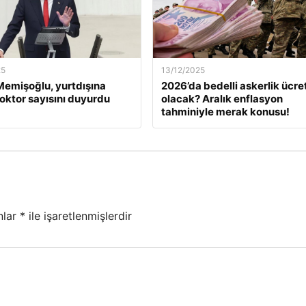
25
13/12/2025
emişoğlu, yurtdışına
2026’da bedelli askerlik ücret
oktor sayısını duyurdu
olacak? Aralık enflasyon
tahminiyle merak konusu!
nlar
*
ile işaretlenmişlerdir