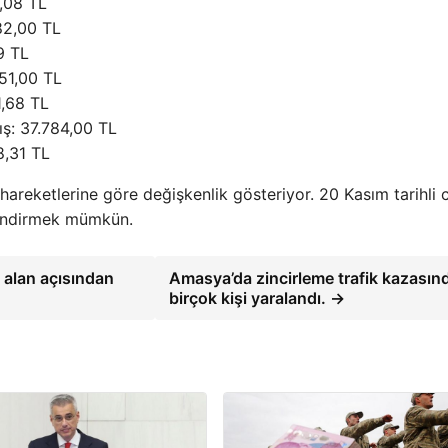
1,08 TL
482,00 TL
9 TL
951,00 TL
1,68 TL
ış: 37.784,00 TL
8,31 TL
 hareketlerine göre değişkenlik gösteriyor. 20 Kasım tarihli c
erlendirmek mümkün.
 alan açısından
Amasya’da zincirleme trafik kazasın
birçok kişi yaralandı. →