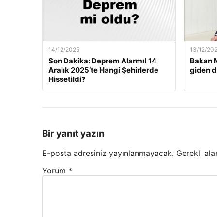
14/12/2025
13/12/20
Son Dakika: Deprem Alarmı! 14
Bakan M
Aralık 2025’te Hangi Şehirlerde
giden d
Hissetildi?
Bir yanıt yazın
E-posta adresiniz yayınlanmayacak.
Gerekli ala
Yorum
*