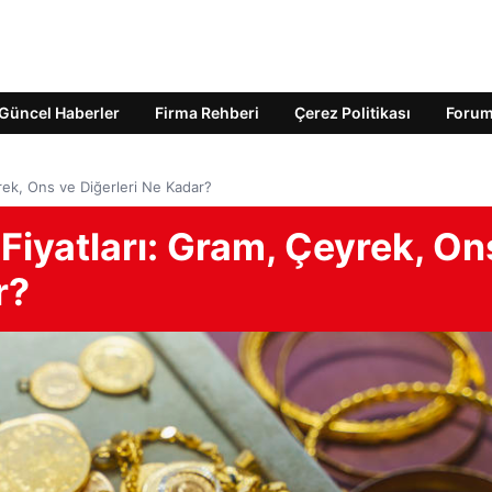
Güncel Haberler
Firma Rehberi
Çerez Politikası
Foru
rek, Ons ve Diğerleri Ne Kadar?
Fiyatları: Gram, Çeyrek, On
r?