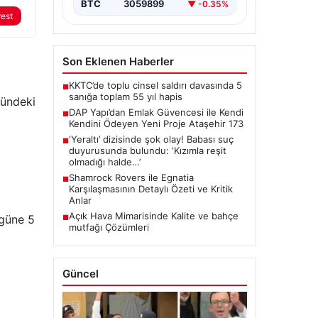
BTC
3059899
▼ -0.35%
rest
Son Eklenen Haberler
KKTC’de toplu cinsel saldırı davasında 5
■
sanığa toplam 55 yıl hapis
Dündeki
DAP Yapı’dan Emlak Güvencesi ile Kendi
■
Kendini Ödeyen Yeni Proje Ataşehir 173
‘Yeraltı’ dizisinde şok olay! Babası suç
■
duyurusunda bulundu: ‘Kızımla reşit
olmadığı halde…’
Shamrock Rovers ile Egnatia
■
Karşılaşmasının Detaylı Özeti ve Kritik
Anlar
Açık Hava Mimarisinde Kalite ve bahçe
 güne 5
■
mutfağı Çözümleri
Güncel