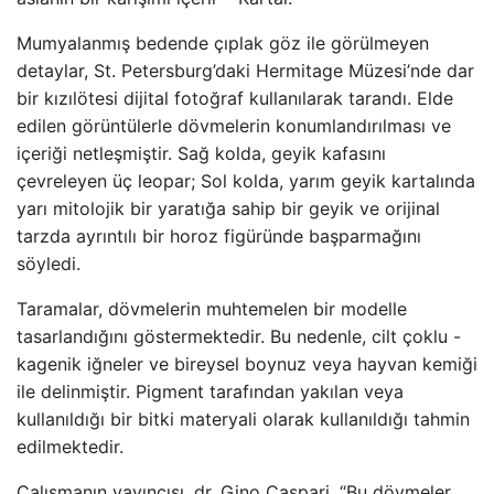
Mumyalanmış bedende çıplak göz ile görülmeyen
detaylar, St. Petersburg’daki Hermitage Müzesi’nde dar
bir kızılötesi dijital fotoğraf kullanılarak tarandı. Elde
edilen görüntülerle dövmelerin konumlandırılması ve
içeriği netleşmiştir. Sağ kolda, geyik kafasını
çevreleyen üç leopar; Sol kolda, yarım geyik kartalında
yarı mitolojik bir yaratığa sahip bir geyik ve orijinal
tarzda ayrıntılı bir horoz figüründe başparmağını
söyledi.
Taramalar, dövmelerin muhtemelen bir modelle
tasarlandığını göstermektedir. Bu nedenle, cilt çoklu -
kagenik iğneler ve bireysel boynuz veya hayvan kemiği
ile delinmiştir. Pigment tarafından yakılan veya
kullanıldığı bir bitki materyali olarak kullanıldığı tahmin
edilmektedir.
Çalışmanın yayıncısı, dr. Gino Caspari, “Bu dövmeler