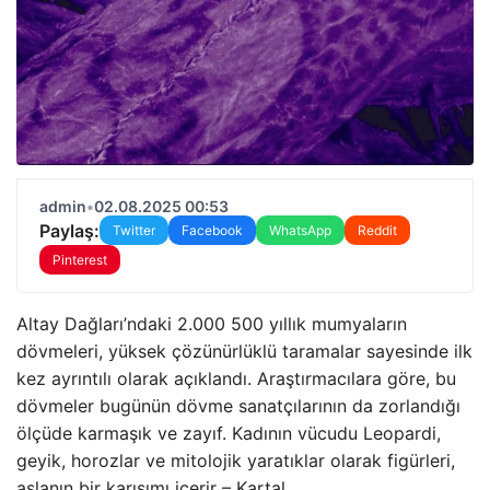
admin
•
02.08.2025 00:53
Paylaş:
Twitter
Facebook
WhatsApp
Reddit
Pinterest
Altay Dağları’ndaki 2.000 500 yıllık mumyaların
dövmeleri, yüksek çözünürlüklü taramalar sayesinde ilk
kez ayrıntılı olarak açıklandı. Araştırmacılara göre, bu
dövmeler bugünün dövme sanatçılarının da zorlandığı
ölçüde karmaşık ve zayıf. Kadının vücudu Leopardi,
geyik, horozlar ve mitolojik yaratıklar olarak figürleri,
aslanın bir karışımı içerir – Kartal.