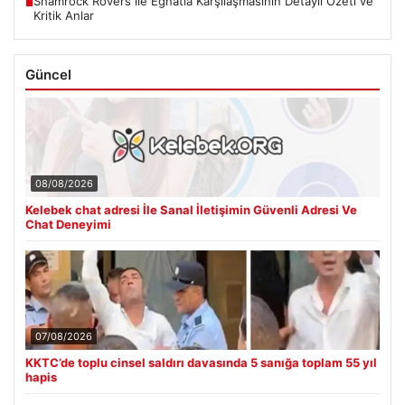
Shamrock Rovers ile Egnatia Karşılaşmasının Detaylı Özeti ve
■
Kritik Anlar
Güncel
08/08/2026
Kelebek chat adresi İle Sanal İletişimin Güvenli Adresi Ve
Chat Deneyimi
07/08/2026
KKTC’de toplu cinsel saldırı davasında 5 sanığa toplam 55 yıl
hapis