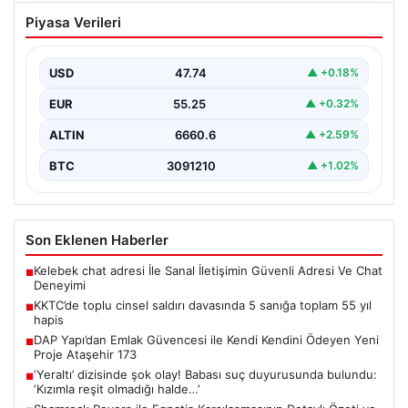
KKTC’de toplu cinsel saldırı davasında 5
Piyasa Verileri
sanığa toplam 55 yıl hapis
Kuzey Kıbrıs’ta, 18 yaşındaki bir kadına yönelik
gerçekleşen toplu cinsel saldırı ve bu saldırının…
USD
47.74
▲ +0.18%
EUR
55.25
▲ +0.32%
ALTIN
6660.6
▲ +2.59%
BTC
3091210
▲ +1.02%
Son Eklenen Haberler
Kelebek chat adresi İle Sanal İletişimin Güvenli Adresi Ve Chat
■
Deneyimi
KKTC’de toplu cinsel saldırı davasında 5 sanığa toplam 55 yıl
■
hapis
DAP Yapı’dan Emlak Güvencesi ile Kendi Kendini Ödeyen Yeni
■
Proje Ataşehir 173
‘Yeraltı’ dizisinde şok olay! Babası suç duyurusunda bulundu:
■
‘Kızımla reşit olmadığı halde…’