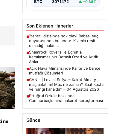
BTC
3071472
▲ +0.88%
Son Eklenen Haberler
‘Yeraltı’ dizisinde şok olay! Babası suç
■
duyurusunda bulundu: ‘Kızımla reşit
olmadığı halde…’
Shamrock Rovers ile Egnatia
■
Karşılaşmasının Detaylı Özeti ve Kritik
Anlar
Açık Hava Mimarisinde Kalite ve bahçe
■
mutfağı Çözümleri
CANLI | Levski Sofya – Kairat Almaty
■
maç anlatımı! Maç ne zaman? Saat kaçta
ve hangi kanalda? – 04 Ağustos 2026
Ertuğrul Özkök hakkında
■
Cumhurbaşkanına hakaret soruşturması
Güncel
i ne