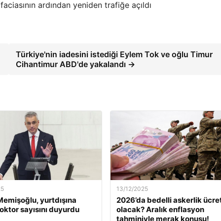
Türkiye'nin iadesini istediği Eylem Tok ve oğlu Timur
Cihantimur ABD'de yakalandı →
25
13/12/2025
emişoğlu, yurtdışına
2026’da bedelli askerlik ücret
oktor sayısını duyurdu
olacak? Aralık enflasyon
tahminiyle merak konusu!