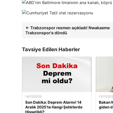
← Trabzonspor resmen açıkladı! Nwakaeme
Trabzonspor'a döndü
Tavsiye Edilen Haberler
14/12/2025
13/12/20
Son Dakika: Deprem Alarmı! 14
Bakan M
Aralık 2025’te Hangi Şehirlerde
giden d
Hissetildi?