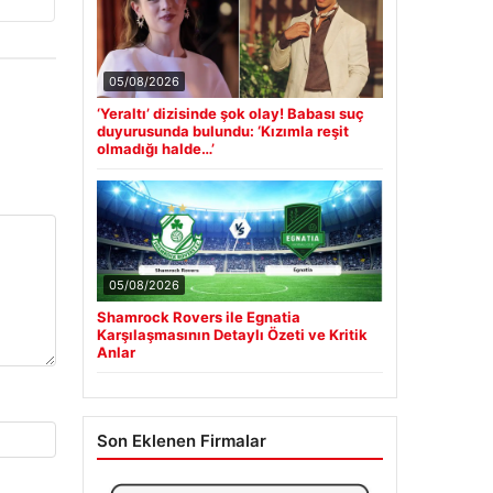
05/08/2026
‘Yeraltı’ dizisinde şok olay! Babası suç
duyurusunda bulundu: ‘Kızımla reşit
olmadığı halde…’
05/08/2026
Shamrock Rovers ile Egnatia
Karşılaşmasının Detaylı Özeti ve Kritik
Anlar
Son Eklenen Firmalar