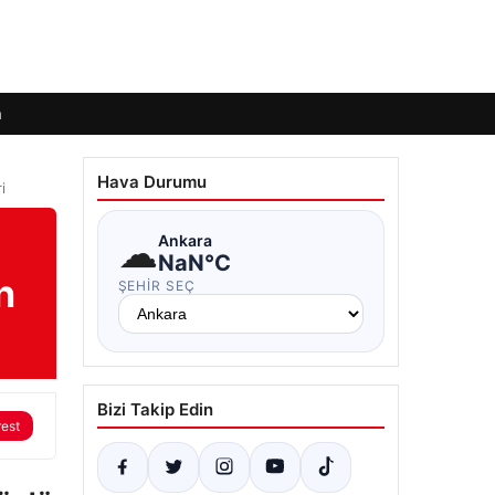
m
Hava Durumu
i
☁
Ankara
NaN°C
n
ŞEHIR SEÇ
Bizi Takip Edin
rest