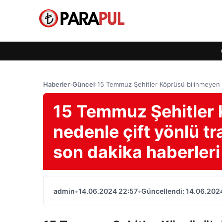
Haberler
›
Güncel
›
15 Temmuz Şehitler Köprüsü bilinmeyen bi
15 Temmuz Şehitler 
nedenle çift yönlü tr
son dakika haberleri
admin
•
14.06.2024 22:57
•
Güncellendi: 14.06.202