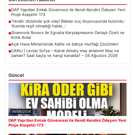
DAP Yapı’dan Emlak Güvencesi ile Kendi Kendini Ödeyen Yeni
■
Proje Ataşehir 173
‘Yeraltı’ dizisinde şok olay! Babası suç duyurusunda bulundu:
■
‘Kızımla reşit olmadığı halde…’
Shamrock Rovers ile Egnatia Karşılaşmasının Detaylı Özeti ve
■
Kritik Anlar
Açık Hava Mimarisinde Kalite ve bahçe mutfağı Çözümleri
■
CANLI | Levski Sofya – Kairat Almaty maç anlatımı! Maç ne
■
zaman? Saat kaçta ve hangi kanalda? – 04 Ağustos 2026
Güncel
06/08/2026
DAP Yapı’dan Emlak Güvencesi ile Kendi Kendini Ödeyen Yeni
Proje Ataşehir 173