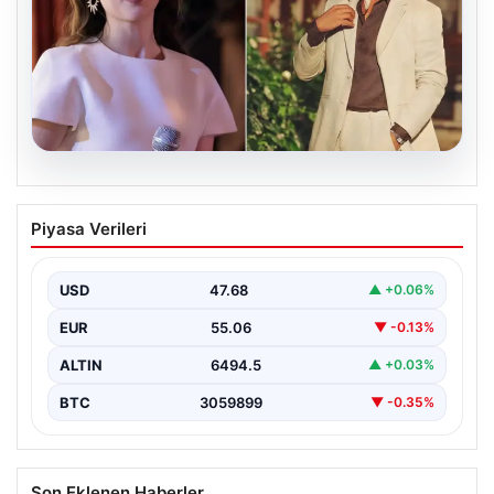
05.08.2026
‘Yeraltı’ dizisinde şok olay! Babası suç
Piyasa Verileri
duyurusunda bulundu: ‘Kızımla reşit
olmadığı halde…’
USD
47.68
▲ +0.06%
EUR
55.06
▼ -0.13%
ALTIN
6494.5
▲ +0.03%
BTC
3059899
▼ -0.35%
Son Eklenen Haberler