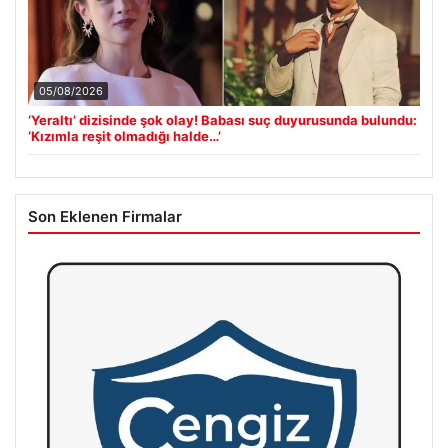
05/08/2026
‘Yeraltı’ dizisinde şok olay! Babası suç duyurusunda bulundu:
‘Kızımla reşit olmadığı halde…’
Son Eklenen Firmalar