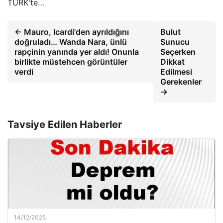
TÜRK'te…
← Mauro, Icardi'den ayrıldığını
Bulut
doğruladı… Wanda Nara, ünlü
Sunucu
rapçinin yanında yer aldı! Onunla
Seçerken
birlikte müstehcen görüntüler
Dikkat
verdi
Edilmesi
Gerekenler
→
Tavsiye Edilen Haberler
14/12/2025