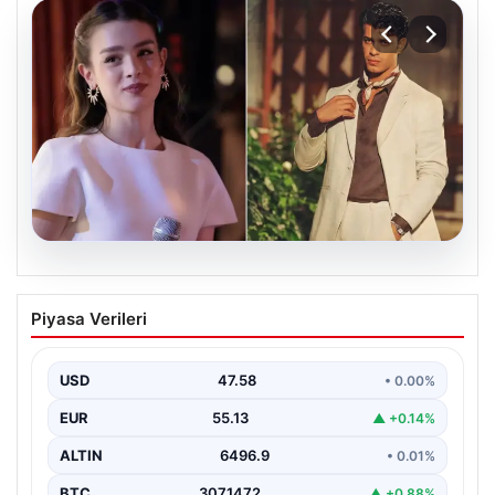
05.08.2026
‘Yeraltı’ dizisinde şok olay! Babası suç
Piyasa Verileri
duyurusunda bulundu: ‘Kızımla reşit
olmadığı halde…’
USD
47.58
• 0.00%
EUR
55.13
▲ +0.14%
ALTIN
6496.9
• 0.01%
BTC
3071472
▲ +0.88%