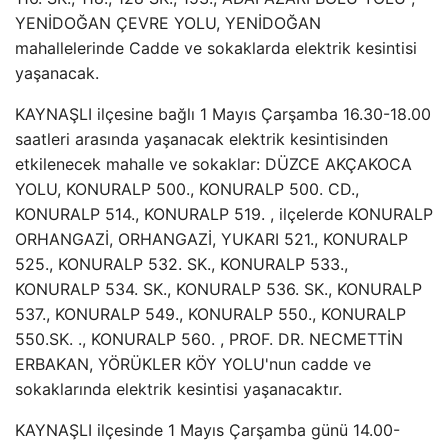
YENİDOĞAN ÇEVRE YOLU, YENİDOĞAN
mahallelerinde Cadde ve sokaklarda elektrik kesintisi
yaşanacak.
KAYNAŞLI ilçesine bağlı 1 Mayıs Çarşamba 16.30-18.00
saatleri arasında yaşanacak elektrik kesintisinden
etkilenecek mahalle ve sokaklar: DÜZCE AKÇAKOCA
YOLU, KONURALP 500., KONURALP 500. CD.,
KONURALP 514., KONURALP 519. , ilçelerde KONURALP
ORHANGAZİ, ORHANGAZİ, YUKARI 521., KONURALP
525., KONURALP 532. SK., KONURALP 533.,
KONURALP 534. SK., KONURALP 536. SK., KONURALP
537., KONURALP 549., KONURALP 550., KONURALP
550.SK. ., KONURALP 560. , PROF. DR. NECMETTİN
ERBAKAN, YÖRÜKLER KÖY YOLU'nun cadde ve
sokaklarında elektrik kesintisi yaşanacaktır.
KAYNAŞLI ilçesinde 1 Mayıs Çarşamba günü 14.00-