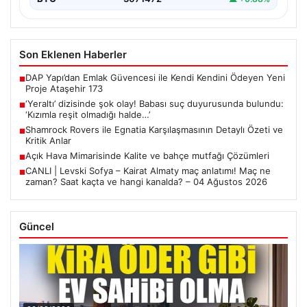
Son Eklenen Haberler
DAP Yapı’dan Emlak Güvencesi ile Kendi Kendini Ödeyen Yeni
■
Proje Ataşehir 173
‘Yeraltı’ dizisinde şok olay! Babası suç duyurusunda bulundu:
■
‘Kızımla reşit olmadığı halde…’
Shamrock Rovers ile Egnatia Karşılaşmasının Detaylı Özeti ve
■
Kritik Anlar
Açık Hava Mimarisinde Kalite ve bahçe mutfağı Çözümleri
■
CANLI | Levski Sofya – Kairat Almaty maç anlatımı! Maç ne
■
zaman? Saat kaçta ve hangi kanalda? – 04 Ağustos 2026
Güncel