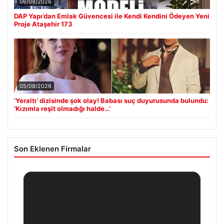
06/08/2026
DAP Yapı’dan Emlak Güvencesi ile Kendi Kendini Ödeyen Yeni
Proje Ataşehir 173
05/08/2026
‘Yeraltı’ dizisinde şok olay! Babası suç duyurusunda bulundu:
‘Kızımla reşit olmadığı halde…’
Son Eklenen Firmalar