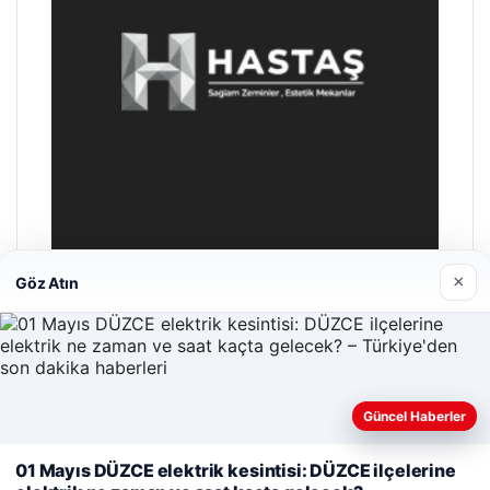
×
Göz Atın
Hastaş Beton
26/05/2026
Güncel Haberler
Web sitemizi nasıl kullandığınızı daha iyi anlayabilmek,
01 Mayıs DÜZCE elektrik kesintisi: DÜZCE ilçelerine
deneyiminizi kişiselleştirmek ve geliştirmek amacıyla çerezler