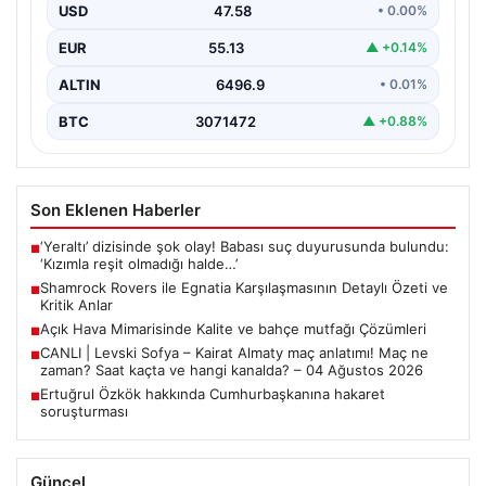
USD
47.58
• 0.00%
İrlanda temsilcisi Shamrock Rovers, Avrupa kupaları
mücadelesinde Egnatia’yı ağırladı ve sahadan 3-1’lik net
EUR
55.13
▲ +0.14%
bir…
ALTIN
6496.9
• 0.01%
BTC
3071472
▲ +0.88%
Son Eklenen Haberler
‘Yeraltı’ dizisinde şok olay! Babası suç duyurusunda bulundu:
■
‘Kızımla reşit olmadığı halde…’
Shamrock Rovers ile Egnatia Karşılaşmasının Detaylı Özeti ve
■
Kritik Anlar
Açık Hava Mimarisinde Kalite ve bahçe mutfağı Çözümleri
■
CANLI | Levski Sofya – Kairat Almaty maç anlatımı! Maç ne
■
zaman? Saat kaçta ve hangi kanalda? – 04 Ağustos 2026
Ertuğrul Özkök hakkında Cumhurbaşkanına hakaret
■
soruşturması
Güncel