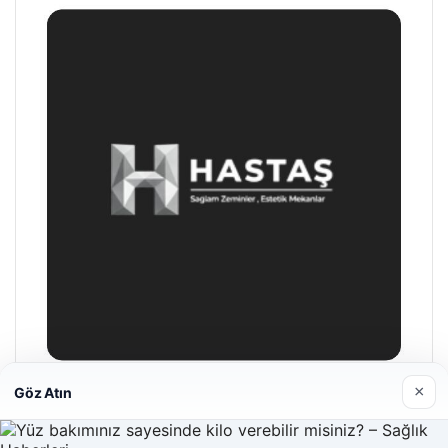
×
Göz Atın
Hastaş Beton
26/05/2026