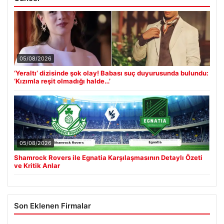
05/08/2026
‘Yeraltı’ dizisinde şok olay! Babası suç duyurusunda bulundu:
‘Kızımla reşit olmadığı halde…’
05/08/2026
Shamrock Rovers ile Egnatia Karşılaşmasının Detaylı Özeti
ve Kritik Anlar
Son Eklenen Firmalar