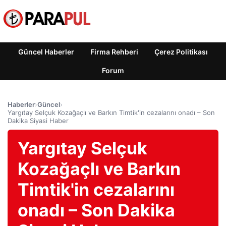
Güncel Haberler
Firma Rehberi
Çerez Politikası
Forum
Haberler
›
Güncel
›
Yargıtay Selçuk Kozağaçlı ve Barkın Timtik'in cezalarını onadı – Son
Dakika Siyasi Haber
Yargıtay Selçuk
Kozağaçlı ve Barkın
Timtik'in cezalarını
onadı – Son Dakika