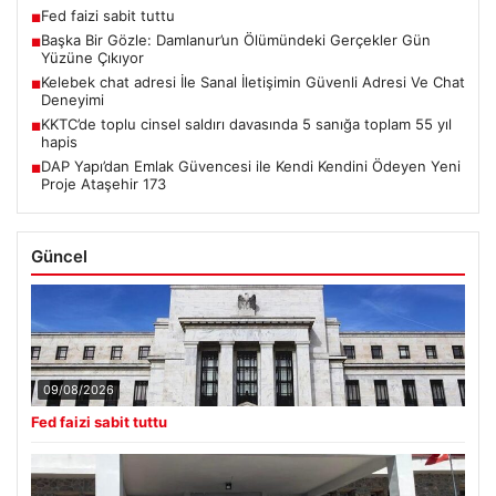
Fed faizi sabit tuttu
■
Başka Bir Gözle: Damlanur’un Ölümündeki Gerçekler Gün
■
Yüzüne Çıkıyor
Kelebek chat adresi İle Sanal İletişimin Güvenli Adresi Ve Chat
■
Deneyimi
KKTC’de toplu cinsel saldırı davasında 5 sanığa toplam 55 yıl
■
hapis
DAP Yapı’dan Emlak Güvencesi ile Kendi Kendini Ödeyen Yeni
■
Proje Ataşehir 173
Güncel
09/08/2026
Fed faizi sabit tuttu