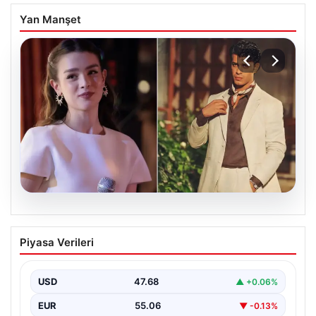
Yan Manşet
05.08.2026
‘Yeraltı’ dizisinde şok olay! Babası suç
Piyasa Verileri
duyurusunda bulundu: ‘Kızımla reşit
olmadığı halde…’
USD
47.68
▲ +0.06%
EUR
55.06
▼ -0.13%