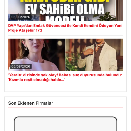
06/08/2026
DAP Yapı’dan Emlak Güvencesi ile Kendi Kendini Ödeyen Yeni
Proje Ataşehir 173
05/08/2026
‘Yeraltı’ dizisinde şok olay! Babası suç duyurusunda bulundu:
‘Kızımla reşit olmadığı halde…’
Son Eklenen Firmalar