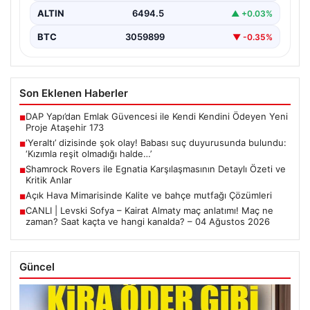
ALTIN
6494.5
▲ +0.03%
BTC
3059899
▼ -0.35%
Son Eklenen Haberler
DAP Yapı’dan Emlak Güvencesi ile Kendi Kendini Ödeyen Yeni
■
Proje Ataşehir 173
‘Yeraltı’ dizisinde şok olay! Babası suç duyurusunda bulundu:
■
‘Kızımla reşit olmadığı halde…’
Shamrock Rovers ile Egnatia Karşılaşmasının Detaylı Özeti ve
■
Kritik Anlar
Açık Hava Mimarisinde Kalite ve bahçe mutfağı Çözümleri
■
CANLI | Levski Sofya – Kairat Almaty maç anlatımı! Maç ne
■
zaman? Saat kaçta ve hangi kanalda? – 04 Ağustos 2026
Güncel