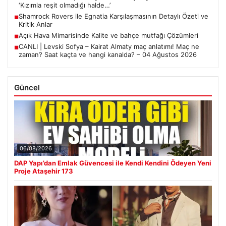
‘Kızımla reşit olmadığı halde…’
Shamrock Rovers ile Egnatia Karşılaşmasının Detaylı Özeti ve
■
Kritik Anlar
Açık Hava Mimarisinde Kalite ve bahçe mutfağı Çözümleri
■
CANLI | Levski Sofya – Kairat Almaty maç anlatımı! Maç ne
■
zaman? Saat kaçta ve hangi kanalda? – 04 Ağustos 2026
Güncel
06/08/2026
DAP Yapı’dan Emlak Güvencesi ile Kendi Kendini Ödeyen Yeni
Proje Ataşehir 173