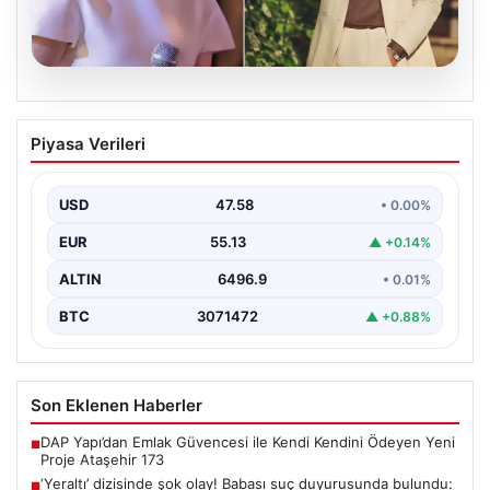
05.08.2026
‘Yeraltı’ dizisinde şok olay! Babası suç
Piyasa Verileri
duyurusunda bulundu: ‘Kızımla reşit
olmadığı halde…’
USD
47.58
• 0.00%
EUR
55.13
▲ +0.14%
ALTIN
6496.9
• 0.01%
BTC
3071472
▲ +0.88%
Son Eklenen Haberler
DAP Yapı’dan Emlak Güvencesi ile Kendi Kendini Ödeyen Yeni
■
Proje Ataşehir 173
‘Yeraltı’ dizisinde şok olay! Babası suç duyurusunda bulundu:
■