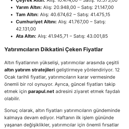
Çeyrek Altın:
Alış: 10.474,00 – Satış: 10.573,00
Yarım Altın:
Alış: 20.948,00 – Satış: 21.147,00
Tam Altın:
Alış: 40.674,62 – Satış: 41.475,15
Cumhuriyet Altını:
Alış: 41.767,00 – Satış:
42.131,00
Ata Altın:
Alış: 41.945,71 – Satış: 43.001,85
Yatırımcıların Dikkatini Çeken Fiyatlar
Altın fiyatlarının yükselişi, yatırımcılar arasında çeşitli
altın yatırım stratejileri
geliştirmeye yönlendiriyor. 12
Ocak tarihli fiyatlar, yatırımcıların karar vermesinde
önemli bir rol oynuyor. Ayrıca, güncel fiyatları takip
etmek için
parapul.net
adresini ziyaret etmek faydalı
olabilir.
Sonuç olarak, altın fiyatları yatırımcıların gündeminde
kalmaya devam ediyor. Haftanın ilk işlem gününde
yaşanan değişiklikler, yatırımcılar için önemli fırsatlar