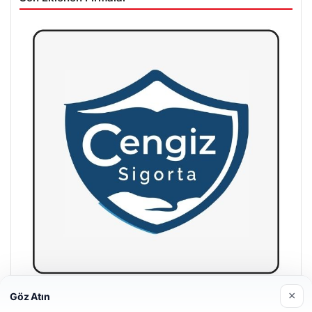
×
Göz Atın
Hastaş Beton