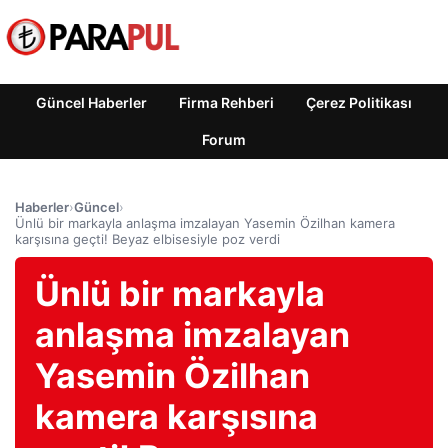
Güncel Haberler
Firma Rehberi
Çerez Politikası
Forum
Haberler
›
Güncel
›
Ünlü bir markayla anlaşma imzalayan Yasemin Özilhan kamera
karşısına geçti! Beyaz elbisesiyle poz verdi
Ünlü bir markayla
anlaşma imzalayan
Yasemin Özilhan
kamera karşısına