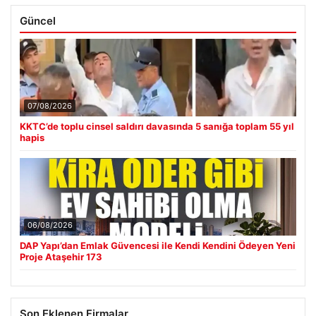
Güncel
07/08/2026
KKTC’de toplu cinsel saldırı davasında 5 sanığa toplam 55 yıl
hapis
06/08/2026
DAP Yapı’dan Emlak Güvencesi ile Kendi Kendini Ödeyen Yeni
Proje Ataşehir 173
Son Eklenen Firmalar