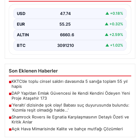
Gayrimenkul sektöründe yenilikçi projeleriyle dikkat
çeken DAP Gayrimenkul Geliştirme, müşterilerine
USD
47.74
▲ +0.18%
sunduğu yeni yaşam modeliyle…
EUR
55.25
▲ +0.32%
ALTIN
6660.6
▲ +2.59%
BTC
3091210
▲ +1.02%
Son Eklenen Haberler
KKTC’de toplu cinsel saldırı davasında 5 sanığa toplam 55 yıl
■
hapis
DAP Yapı’dan Emlak Güvencesi ile Kendi Kendini Ödeyen Yeni
■
Proje Ataşehir 173
‘Yeraltı’ dizisinde şok olay! Babası suç duyurusunda bulundu:
■
‘Kızımla reşit olmadığı halde…’
Shamrock Rovers ile Egnatia Karşılaşmasının Detaylı Özeti ve
■
Kritik Anlar
Açık Hava Mimarisinde Kalite ve bahçe mutfağı Çözümleri
■