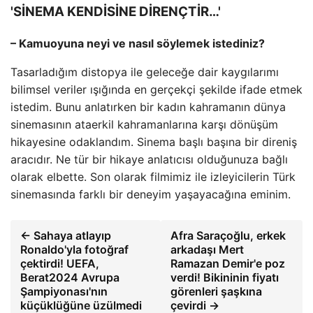
'SİNEMA KENDİSİNE DİRENÇTİR…'
– Kamuoyuna neyi ve nasıl söylemek istediniz?
Tasarladığım distopya ile geleceğe dair kaygılarımı
bilimsel veriler ışığında en gerçekçi şekilde ifade etmek
istedim. Bunu anlatırken bir kadın kahramanın dünya
sinemasının ataerkil kahramanlarına karşı dönüşüm
hikayesine odaklandım. Sinema başlı başına bir direniş
aracıdır. Ne tür bir hikaye anlatıcısı olduğunuza bağlı
olarak elbette. Son olarak filmimiz ile izleyicilerin Türk
sinemasında farklı bir deneyim yaşayacağına eminim.
← Sahaya atlayıp
Afra Saraçoğlu, erkek
Ronaldo'yla fotoğraf
arkadaşı Mert
çektirdi! UEFA,
Ramazan Demir'e poz
Berat2024 Avrupa
verdi! Bikininin fiyatı
Şampiyonası'nın
görenleri şaşkına
küçüklüğüne üzülmedi
çevirdi →