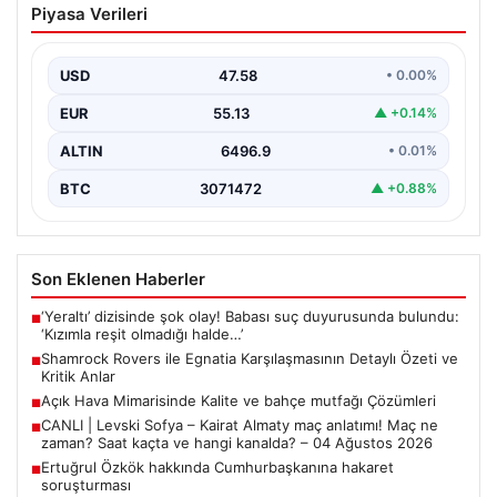
Piyasa Verileri
Karşılaşmasının Detaylı Özeti ve Kritik
Anlar
USD
47.58
• 0.00%
İrlanda temsilcisi Shamrock Rovers, Avrupa kupaları
mücadelesinde Egnatia’yı ağırladı ve sahadan 3-1’lik net
EUR
55.13
▲ +0.14%
bir…
ALTIN
6496.9
• 0.01%
BTC
3071472
▲ +0.88%
Son Eklenen Haberler
‘Yeraltı’ dizisinde şok olay! Babası suç duyurusunda bulundu:
■
‘Kızımla reşit olmadığı halde…’
Shamrock Rovers ile Egnatia Karşılaşmasının Detaylı Özeti ve
■
Kritik Anlar
Açık Hava Mimarisinde Kalite ve bahçe mutfağı Çözümleri
■
CANLI | Levski Sofya – Kairat Almaty maç anlatımı! Maç ne
■
zaman? Saat kaçta ve hangi kanalda? – 04 Ağustos 2026
Ertuğrul Özkök hakkında Cumhurbaşkanına hakaret
■
soruşturması