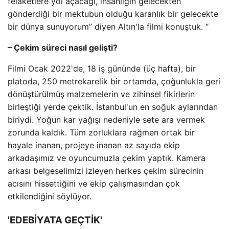
felaketlere yol açacağı, insanlığın gelecekten
gönderdiği bir mektubun olduğu karanlık bir gelecekte
bir dünya sunuyorum” diyen Altın'la filmi konuştuk. “
– Çekim süreci nasıl gelişti?
Filmi Ocak 2022'de, 18 iş gününde (üç hafta), bir
platoda, 250 metrekarelik bir ortamda, çoğunlukla geri
dönüştürülmüş malzemelerin ve zihinsel fikirlerin
birleştiği yerde çektik. İstanbul'un en soğuk aylarından
biriydi. Yoğun kar yağışı nedeniyle sete ara vermek
zorunda kaldık. Tüm zorluklara rağmen ortak bir
hayale inanan, projeye inanan az sayıda ekip
arkadaşımız ve oyuncumuzla çekim yaptık. Kamera
arkası belgeselimizi izleyen herkes çekim sürecinin
acısını hissettiğini ve ekip çalışmasından çok
etkilendiğini söylüyor.
'EDEBİYATA GEÇTİK'