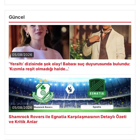
Güncel
05/08/2026
‘Yeraltı’ dizisinde şok olay! Babası suç duyurusunda bulundu:
‘Kızımla reşit olmadığı halde…’
05/08/2026
Shamrock Rovers ile Egnatia Karşılaşmasının Detaylı Özeti
ve Kritik Anlar