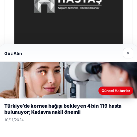
×
Göz Atın
Hastaş Beton
26/05/2026
Güncel Haberler
Web sitemizi nasıl kullandığınızı daha iyi anlayabilmek,
deneyiminizi kişiselleştirmek ve geliştirmek amacıyla çerezler
Türkiye’de kornea bağışı bekleyen 4 bin 119 hasta
kullanıyoruz.
Çerez Politikamız
bulunuyor; Kadavra nakli önemli
Reddet
Kabul Et
10/11/2024
© 2026 Parapul – Güncel Ekonomi Haberleri