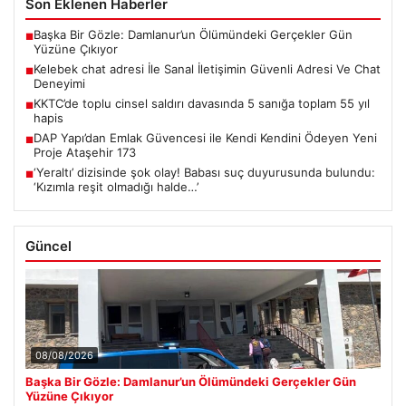
Son Eklenen Haberler
Başka Bir Gözle: Damlanur’un Ölümündeki Gerçekler Gün
■
Yüzüne Çıkıyor
Kelebek chat adresi İle Sanal İletişimin Güvenli Adresi Ve Chat
■
Deneyimi
KKTC’de toplu cinsel saldırı davasında 5 sanığa toplam 55 yıl
■
hapis
DAP Yapı’dan Emlak Güvencesi ile Kendi Kendini Ödeyen Yeni
■
Proje Ataşehir 173
‘Yeraltı’ dizisinde şok olay! Babası suç duyurusunda bulundu:
■
‘Kızımla reşit olmadığı halde…’
Güncel
08/08/2026
Başka Bir Gözle: Damlanur’un Ölümündeki Gerçekler Gün
Yüzüne Çıkıyor