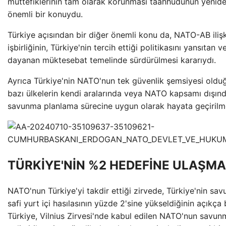
müttefiklerinin tam olarak korunması taahhüdünün yenide
önemli bir konuydu.
Türkiye açısından bir diğer önemli konu da, NATO-AB ilişk
işbirliğinin, Türkiye'nin tercih ettiği politikasını yansıta
dayanan müktesebat temelinde sürdürülmesi kararıydı.
Ayrıca Türkiye'nin NATO'nun tek güvenlik şemsiyesi old
bazı ülkelerin kendi aralarında veya NATO kapsamı dışında
savunma planlama sürecine uygun olarak hayata geçirilmesi
TÜRKİYE'NİN %2 HEDEFİNE ULAŞMA
NATO'nun Türkiye'yi takdir ettiği zirvede, Türkiye'nin sa
safi yurt içi hasılasının yüzde 2'sine yükseldiğinin açıkça b
Türkiye, Vilnius Zirvesi'nde kabul edilen NATO'nun savunm