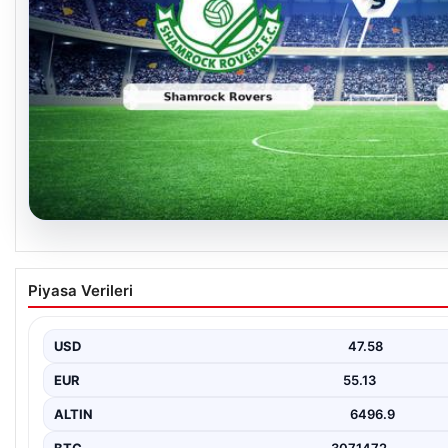
05.08.2026
Shamrock Rovers ile Egnatia Karşılaşmasının D
Piyasa Verileri
İrlanda temsilcisi Shamrock Rovers, Avrupa kupaları mücadelesind
net bir…
USD
47.58
EUR
55.13
ALTIN
6496.9
BTC
3071472