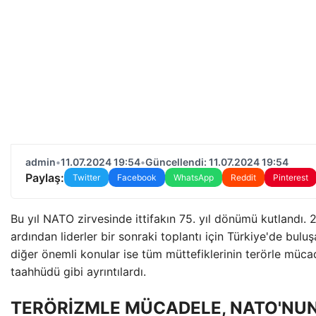
admin
•
11.07.2024 19:54
•
Güncellendi: 11.07.2024 19:54
Paylaş:
Twitter
Facebook
WhatsApp
Reddit
Pinterest
Bu yıl NATO zirvesinde ittifakın 75. yıl dönümü kutlandı.
ardından liderler bir sonraki toplantı için Türkiye'de buluş
diğer önemli konular ise tüm müttefiklerinin terörle mü
taahhüdü gibi ayrıntılardı.
TERÖRİZMLE MÜCADELE, NATO'NUN 