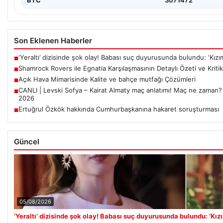
Son Eklenen Haberler
‘Yeraltı’ dizisinde şok olay! Babası suç duyurusunda bulundu: ‘Kızı
■
Shamrock Rovers ile Egnatia Karşılaşmasının Detaylı Özeti ve Kritik
■
Açık Hava Mimarisinde Kalite ve bahçe mutfağı Çözümleri
■
CANLI | Levski Sofya – Kairat Almaty maç anlatımı! Maç ne zaman?
■
2026
Ertuğrul Özkök hakkında Cumhurbaşkanına hakaret soruşturması
■
Güncel
05/08/2026
‘Yeraltı’ dizisinde şok olay! Babası suç duyurusunda bulundu: ‘Kız