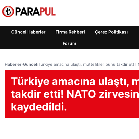
Güncel Haberler
Firma Rehberi
Çerez Politikası
Forum
Haberler
›
Güncel
›
Türkiye amacına ulaştı, müttefikler bunu takdir etti!
Türkiye amacına ulaştı, 
takdir etti! NATO zirvesi
kaydedildi.