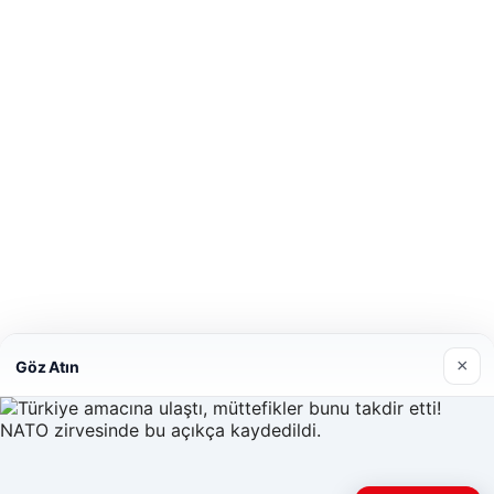
×
Göz Atın