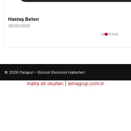
Hastaş Beton
26/05/2026
© 2026 Parapul – Güncel Ekonomi Haberleri
malta dil okulları
|
lemagrup.com.tr
ub
betcio