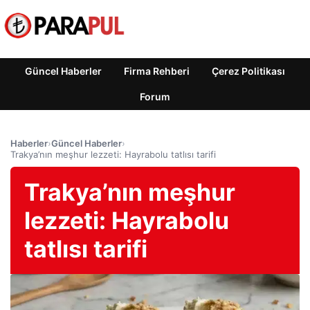
Güncel Haberler
Firma Rehberi
Çerez Politikası
Forum
Haberler
›
Güncel Haberler
›
Trakya’nın meşhur lezzeti: Hayrabolu tatlısı tarifi
Trakya’nın meşhur
lezzeti: Hayrabolu
tatlısı tarifi