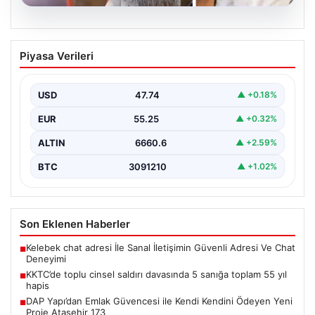
07.08.2026
KKTC’de toplu cinsel saldırı davasında 5
Piyasa Verileri
sanığa toplam 55 yıl hapis
Kuzey Kıbrıs’ta, 18 yaşındaki bir kadına yönelik
gerçekleşen toplu cinsel saldırı ve bu saldırının…
USD
47.74
▲ +0.18%
EUR
55.25
▲ +0.32%
ALTIN
6660.6
▲ +2.59%
BTC
3091210
▲ +1.02%
Son Eklenen Haberler
Kelebek chat adresi İle Sanal İletişimin Güvenli Adresi Ve Chat
■
Deneyimi
KKTC’de toplu cinsel saldırı davasında 5 sanığa toplam 55 yıl
■
hapis
DAP Yapı’dan Emlak Güvencesi ile Kendi Kendini Ödeyen Yeni
■
Proje Ataşehir 173