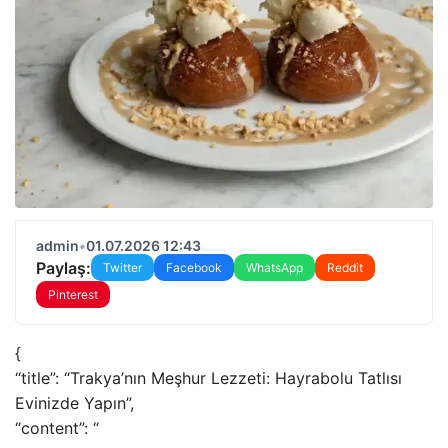
admin
•
01.07.2026 12:43
Paylaş:
Twitter
Facebook
WhatsApp
Reddit
Pinterest
{
“title”: “Trakya’nın Meşhur Lezzeti: Hayrabolu Tatlısı
Evinizde Yapın”,
“content”: “